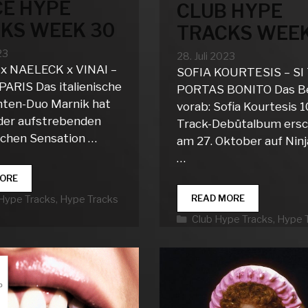
E HYPE
CLUB HYPE
KS WEEK 30
TRACKS WEEK
23
28. Juli 2023
x NAELECK x VINAI –
SOFIA KOURTESIS – SI
PARIS Das italienische
PORTAS BONITO Das B
ten-Duo Marnik hat
vorab: Sofia Kourtesis 1
 der aufstrebenden
Track-Debütalbum ersc
schen Sensation …
am 27. Oktober auf Nin
…
DANCE
ORE
HYPE
CLUB
READ MORE
rien
Hype Tracks
,
Hype Tracks
TRACKS
HYPE
WEEK
Kategorien
Club Hype Tracks
,
Hype 
TRACKS
30
WEEK
30