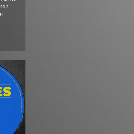
enen
um
 Tracks