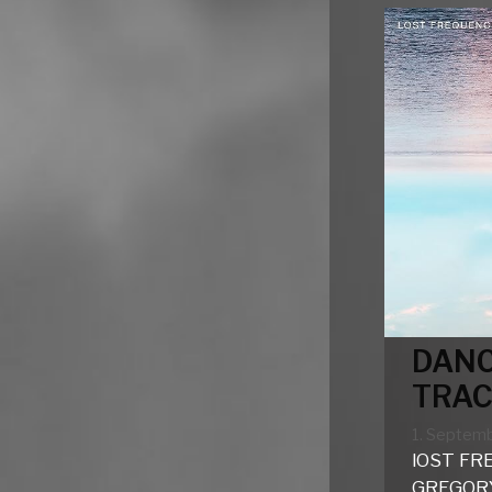
DANC
TRAC
1. Septem
lOST FR
GREGORY