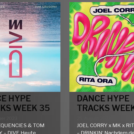
37
36
E HYPE
DANCE HYPE
KS WEEK 35
TRACKS WEEK
ber 2023
25. August 2023
EQUENCIES & TOM
JOEL CORRY x MK x RI
 – DIVE Heute
– DRINKIN‘ Nachdem de