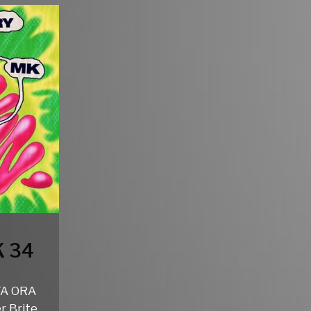
 34
TA ORA
r Brite