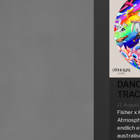
DANC
TRAC
11. Augus
Fisher x 
Atmosph
endlich e
australi