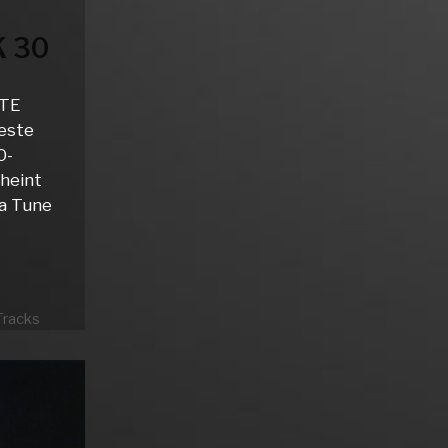
 30
 TE
este
0-
heint
ja Tune
Tracks