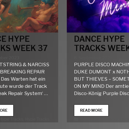
E HYPE
DANCE HYPE
KS WEEK 37
TRACKS WEEK
mber 2023
8. September 2023
TSTRING & NARCISS
PURPLE DISCO MACHI
BREAKING REPAIR
DUKE DUMONT x NOT
Das Warten hat ein
BUT THIEVES – SOME
ute wurde der Track
ON MY MIND Der amtie
eak Repair System‘ …
Disco-König Purple Dis
DANCE
DANCE
ORE
READ MORE
HYPE
HYPE
rien
Kategorien
Hype Tracks
,
Hype Tracks
Dance Hype Tracks
,
Hype
TRACKS
TRACKS
WEEK
WEEK