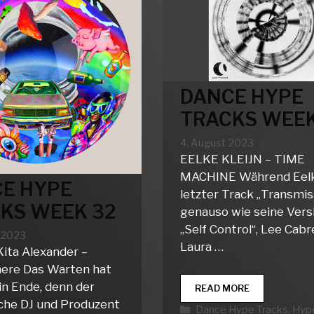
DANCE HYPE
TRACKS WEEK
4. August 2023
EELKE KLEIJN – TIME
MACHINE Während Eel
E HYPE
letzter Track „Transmis
KS WEEK 32
genauso wie seine Vers
„Self Control“, Lee Cabr
t 2023
Laura …
Kita Alexander –
ere Das Warten hat
in Ende, denn der
DANCE
READ MORE
HYPE
sche DJ und Produzent
Kategorien
Dance Hype Tracks
,
Hype
TRACKS