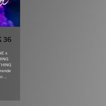
 36
NE x
HING
THING
rende
co …
 Tracks