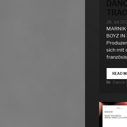
DANC
TRAC
28. Juli 20
MARNIK 
BOYZ IN 
Produzen
sich mit
französi
READ M
Katego
Dance 