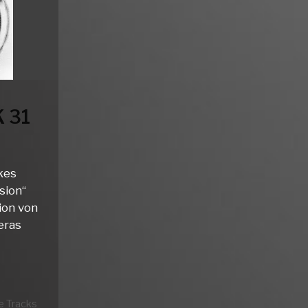
 31
kes
sion“
ion von
eras
 Tracks