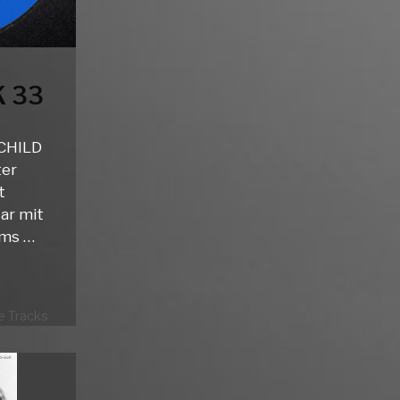
 33
CHILD
ter
t
ar mit
ams …
 Tracks