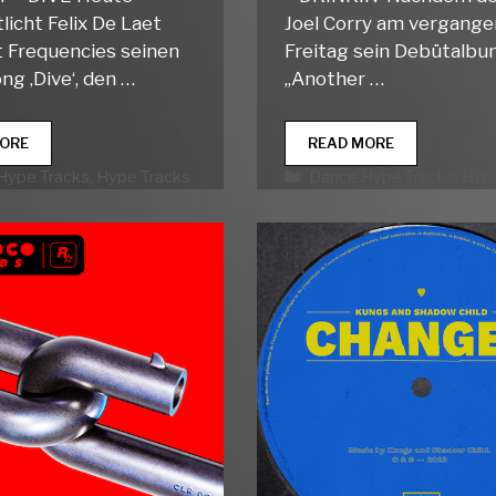
licht Felix De Laet
Joel Corry am vergang
t Frequencies seinen
Freitag sein Debütalb
ng ‚Dive‘, den …
„Another …
DANCE
DANCE
ORE
READ MORE
HYPE
HYPE
rien
Kategorien
Hype Tracks
,
Hype Tracks
Dance Hype Tracks
,
Hype
TRACKS
TRACKS
WEEK
WEEK
35
34