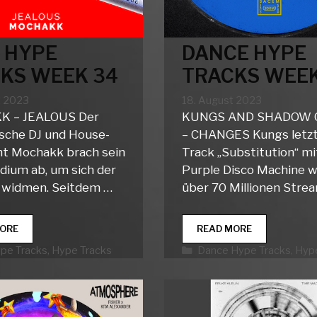
 HYPE
DANCE HYPE
KS WEEK 34
TRACKS WEEK
t 2023
18. August 2023
 – JEALOUS Der
KUNGS AND SHADOW 
nische DJ und House-
– CHANGES Kungs letz
t Mochakk brach sein
Track „Substitution“ mi
ium ab, um sich der
Purple Disco Machine w
 widmen. Seitdem …
über 70 Millionen Stre
CLUB
DANCE
ORE
READ MORE
HYPE
HYPE
rien
Kategorien
ype Tracks
,
Hype Tracks
Dance Hype Tracks
,
Hype
TRACKS
TRACKS
WEEK
WEEK
34
33