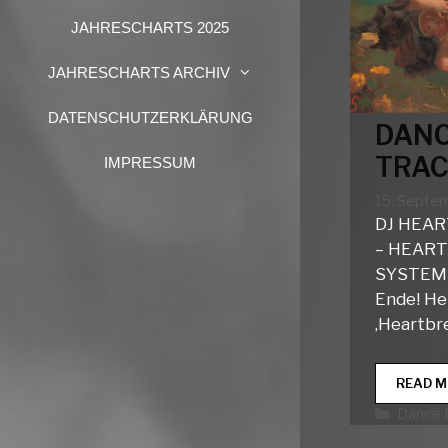
JAHRESCHARTS 2025
JAHRESCHARTS ARCHIV
DATENSCHUTZERKLÄRUNG
DANC
TRAC
IMPRESSUM
15. Septe
DJ HEAR
– HEART
SYSTEM 
Ende! He
‚Heartbr
READ M
Katego
Dance 