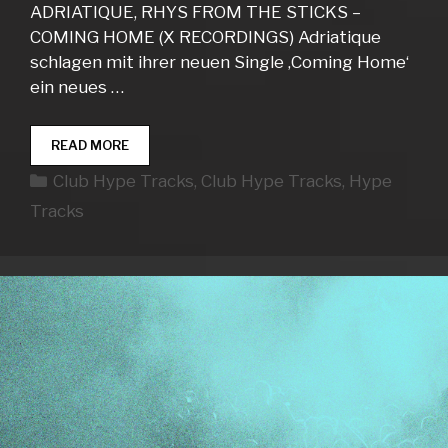
ADRIATIQUE, RHYS FROM THE STICKS –
COMING HOME (X RECORDINGS) Adriatique
schlagen mit ihrer neuen Single ‚Coming Home‘
ein neues …
CLUB
READ MORE
HYPE
Kategorien
Club Hype Tracks
,
Club Hype Tracks
,
Hype
TRACKS
WEEK
Tracks
28