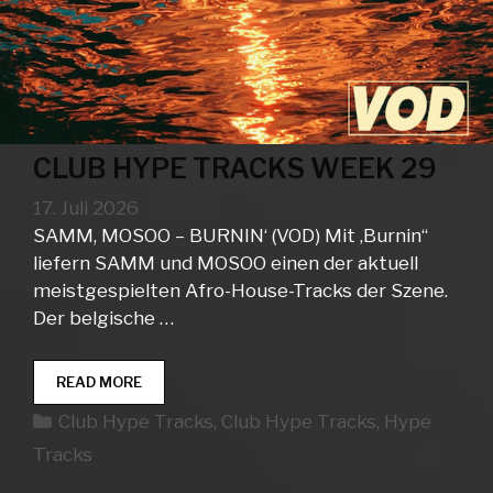
CLUB HYPE TRACKS WEEK 29
17. Juli 2026
SAMM, MOSOO – BURNIN‘ (VOD) Mit ‚Burnin“
liefern SAMM und MOSOO einen der aktuell
meistgespielten Afro-House-Tracks der Szene.
Der belgische …
CLUB
READ MORE
HYPE
Kategorien
Club Hype Tracks
,
Club Hype Tracks
,
Hype
TRACKS
WEEK
Tracks
29