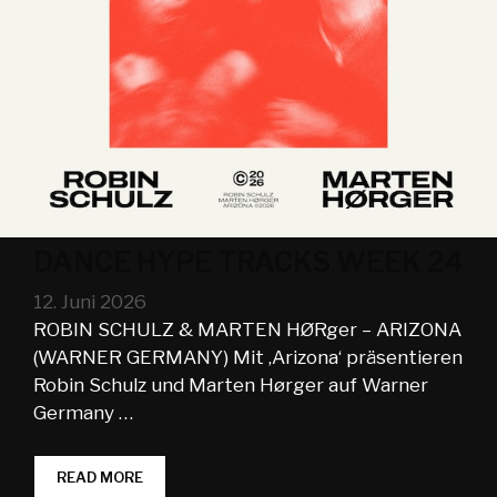
DANCE HYPE TRACKS WEEK 24
12. Juni 2026
ROBIN SCHULZ & MARTEN HØRger – ARIZONA
(WARNER GERMANY) Mit ‚Arizona‘ präsentieren
Robin Schulz und Marten Hørger auf Warner
Germany …
DANCE
READ MORE