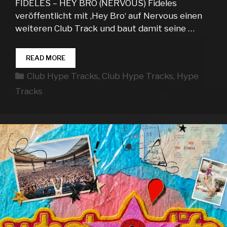
FIDELES – HEY BRO (NERVOUS) Fideles
veröffentlicht mit ‚Hey Bro‘ auf Nervous einen
weiteren Club Track und baut damit seine …
CLUB
READ MORE
HYPE
Kategorien
Club Hype Tracks
,
Club Hype Tracks
,
Hype
TRACKS
WEEK
Tracks
26