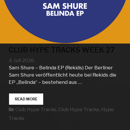
CLUB HYPE TRACKS WEEK 27
3. Juli 2026
Sam Shure – Belinda EP (Rekids) Der Berliner
Sam Shure veröffentlicht heute bei Rekids die
EP „Belinda“ – bestehend aus …
CLUB
READ MORE
HYPE
Kategorien
Club Hype Tracks
,
Club Hype Tracks
,
Hype
TRACKS
WEEK
Tracks
27