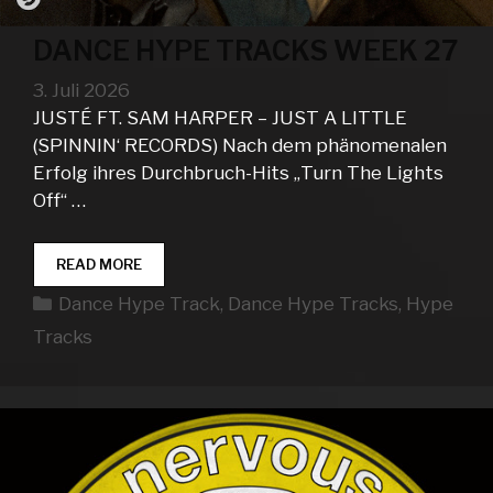
DANCE HYPE TRACKS WEEK 27
3. Juli 2026
JUSTÉ FT. SAM HARPER – JUST A LITTLE
(SPINNIN‘ RECORDS) Nach dem phänomenalen
Erfolg ihres Durchbruch-Hits „Turn The Lights
Off“ …
DANCE
READ MORE
HYPE
Kategorien
Dance Hype Track
,
Dance Hype Tracks
,
Hype
TRACKS
WEEK
Tracks
27