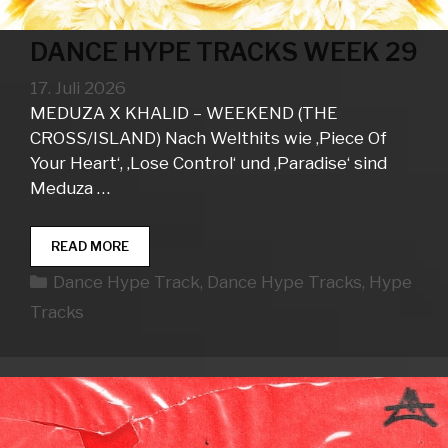
DANCE HYPE TRACKS WEEK 29
17. Juli 2026
MEDUZA X KHALID – WEEKEND (THE
CROSS/ISLAND) Nach Welthits wie ‚Piece Of
Your Heart‘, ‚Lose Control‘ und ‚Paradise‘ sind
Meduza …
DANCE
READ MORE
HYPE
Kategorien
Dance Hype Track
,
Dance Hype Tracks
,
Hype
TRACKS
WEEK
Tracks
29