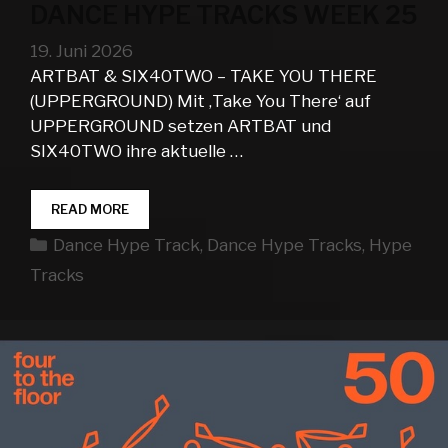
DANCE HYPE TRACKS WEEK 25
19. Juni 2026
ARTBAT & SIX40TWO – TAKE YOU THERE
(UPPERGROUND) Mit ‚Take You There‘ auf
UPPERGROUND setzen ARTBAT und
SIX40TWO ihre aktuelle …
DANCE
READ MORE
HYPE
Kategorien
Dance Hype Track
,
Dance Hype Tracks
,
Hype
TRACKS
WEEK
Tracks
25