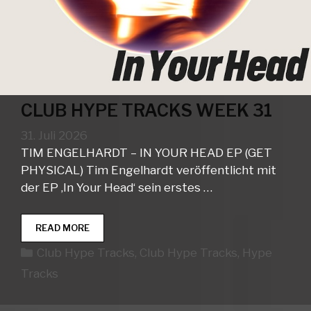
CLUB HYPE TRACKS WEEK 31
31. Juli 2026
TIM ENGELHARDT – IN YOUR HEAD EP (GET
PHYSICAL) Tim Engelhardt veröffentlicht mit
der EP ‚In Your Head‘ sein erstes …
CLUB
READ MORE
HYPE
Kategorien
Club Hype Tracks
,
Club Hype Tracks
,
Hype
TRACKS
WEEK
Tracks
31