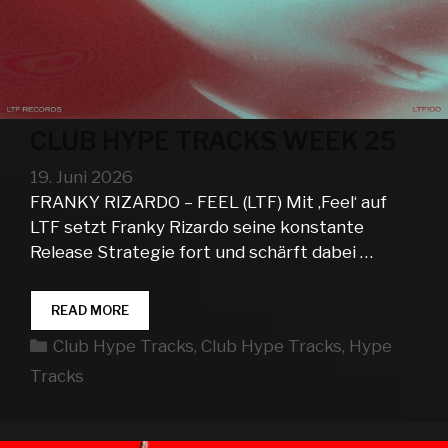
CLUB HYPE TRACKS WEEK 25
19. Juni 2026
FRANKY RIZARDO – FEEL (LTF) Mit ‚Feel‘ auf
LTF setzt Franky Rizardo seine konstante
Release Strategie fort und schärft dabei …
CLUB
READ MORE
HYPE
Kategorien
Club Hype Tracks
,
Club Hype Tracks
,
Hype
TRACKS
WEEK
Tracks
25