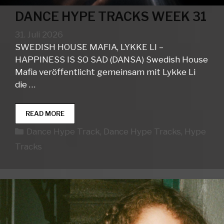
DANCE HYPE TRACKS WEEK 31
31. Juli 2026
SWEDISH HOUSE MAFIA, LYKKE LI –
HAPPINESS IS SO SAD (DANSA) Swedish House
Mafia veröffentlicht gemeinsam mit Lykke Li
die …
DANCE
READ MORE
HYPE
Kategorien
Dance Hype Track
,
Dance Hype Tracks
,
Hype
TRACKS
WEEK
Tracks
31