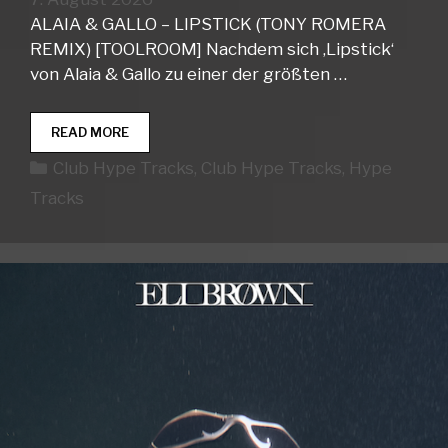
ALAIA & GALLO – LIPSTICK (TONY ROMERA
REMIX) [TOOLROOM] Nachdem sich ‚Lipstick‘
von Alaia & Gallo zu einer der größten …
CLUB
READ MORE
HYPE
Kategorien
Club Hype Tracks
,
Club Hype Tracks
,
Hype
TRACKS
WEEK
Tracks
32