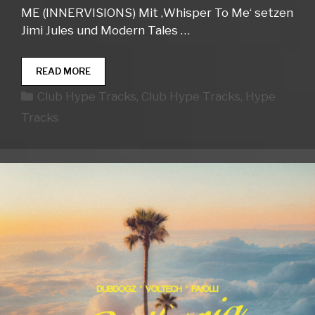
ME (INNERVISIONS) Mit ‚Whisper To Me‘ setzen
Jimi Jules und Modern Tales …
CLUB
READ MORE
HYPE
Kategorien
Club Hype Tracks
,
Club Hype Tracks
,
Hype
TRACKS
WEEK
Tracks
30