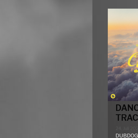
DANC
TRAC
24. Juli 20
DUBDOGZ