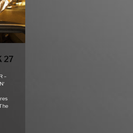
 27
R –
N‘
hres
 The