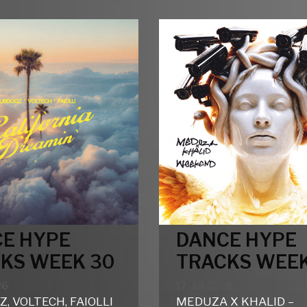
31
E HYPE
DANCE HYPE
KS WEEK 30
TRACKS WEEK
26
17. Juli 2026
, VOLTECH, FAIOLLI
MEDUZA X KHALID –