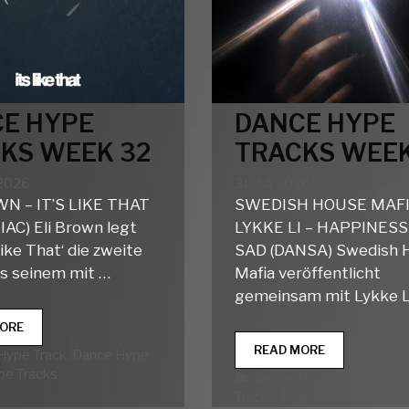
E HYPE
DANCE HYPE
KS WEEK 32
TRACKS WEEK
 2026
31. Juli 2026
N – IT’S LIKE THAT
SWEDISH HOUSE MAFI
AC) Eli Brown legt
LYKKE LI – HAPPINESS
 Like That‘ die zweite
SAD (DANSA) Swedish 
us seinem mit …
Mafia veröffentlicht
gemeinsam mit Lykke Li
DANCE
ORE
HYPE
DANCE
READ MORE
rien
Hype Track
,
Dance Hype
TRACKS
HYPE
pe Tracks
Kategorien
Dance Hype Track
,
Danc
WEEK
TRACKS
32
Tracks
,
Hype Tracks
WEEK