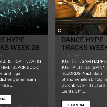
E HYPE
DANCE HYPE
KS WEEK 28
TRACKS WEEK
26
3. Juli 2026
KE & TIGA FT. AATIG
JUSTÉ FT. SAM HARPE
 TIME (BLACK BOOK)
JUST A LITTLE (SPINNI
ke und Tiga
RECORDS) Nach dem
tlichen gemeinsam
phänomenalen Erfolg i
 ihre …
Durchbruch-Hits „Turn
Lights Off“ …
DANCE
ORE
HYPE
DANCE
READ MORE
rien
Hype Track
,
Dance Hype