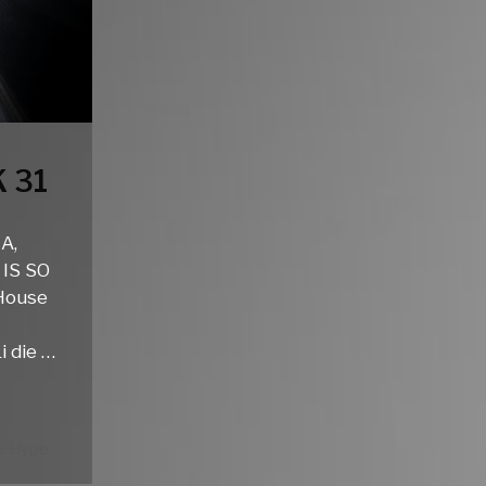
 31
A,
 IS SO
House
 die …
e Hype