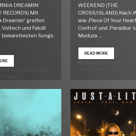
ORNIA DREAMIN‘
WEEKEND (THE
‘ RECORDS) Mit
CROSS/ISLAND) Nach W
ia Dreamin“ greifen
wie ‚Piece Of Your Heart
Voltech und Faiolli
Control‘ und ‚Paradise‘ 
r bekanntesten Songs
Meduza …
DANCE
READ MORE
HYPE
DANCE
ORE
Kategorien
Dance Hype Track
,
Danc
TRACKS
HYPE
Tracks
,
Hype Tracks
rien
Hype Track
,
Dance Hype
WEEK
TRACKS
29
pe Tracks
WEEK
30