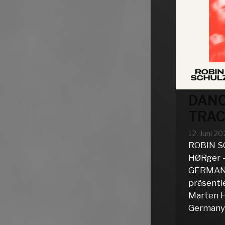
DANC
TRAC
12. Juni 2
ROBIN 
HØRger 
GERMANY)
präsenti
Marten H
Germany