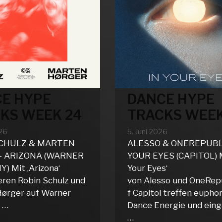
E HYPE
DANCE HYPE
KS WEEK 24
TRACKS WEEK
026
5. Juni 2026
SCHULZ & MARTEN
ALESSO & ONEREPUBLI
– ARIZONA (WARNER
YOUR EYES (CAPITOL) M
 Mit ‚Arizona‘
Your Eyes‘
eren Robin Schulz und
von Alesso und OneRepu
ørger auf Warner
f Capitol treffen eupho
 …
Dance Energie und ein
…