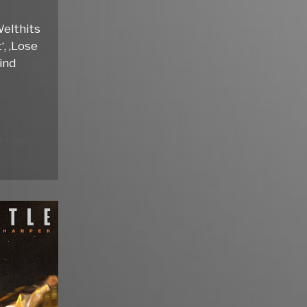
elthits
‘, ‚Lose
sind
e Hype