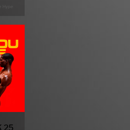
e Hype
 25