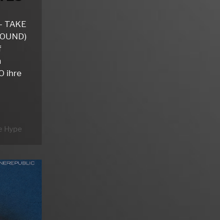
– TAKE
ROUND)
f
n
 ihre
e Hype