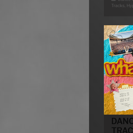
Tracks
,
Hy
DANC
TRAC