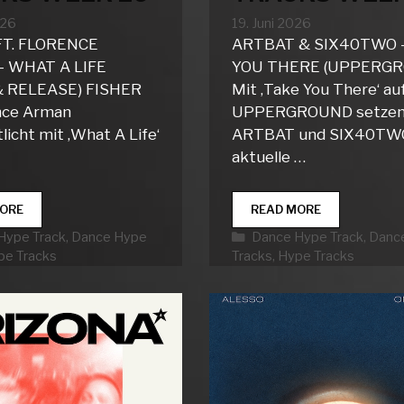
026
19. Juni 2026
FT. FLORENCE
ARTBAT & SIX40TWO 
 WHAT A LIFE
YOU THERE (UPPERG
& RELEASE) FISHER
Mit ‚Take You There‘ au
ence Arman
UPPERGROUND setze
licht mit ‚What A Life‘
ARTBAT und SIX40TWO
aktuelle …
DANCE
DANCE
ORE
READ MORE
HYPE
HYPE
rien
Kategorien
Hype Track
,
Dance Hype
Dance Hype Track
,
Danc
TRACKS
TRACKS
pe Tracks
Tracks
,
Hype Tracks
WEEK
WEEK
26
25