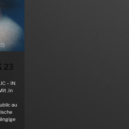
 23
C – IN
it ‚In
blic au
rische
gängige