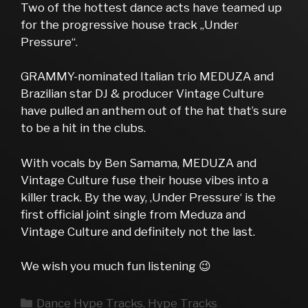
Two of the hottest dance acts have teamed up
for the progressive house track „Under
Pressure“.
GRAMMY-nominated Italian trio MEDUZA and
Brazilian star DJ & producer Vintage Culture
have pulled an anthem out of the hat that’s sure
to be a hit in the clubs.
With vocals by Ben Samama, MEDUZA and
Vintage Culture fuse their house vibes into a
killer track. By the way, ‚Under Pressure‘ is the
first official joint single from Meduza and
Vintage Culture and definitely not the last.
We wish you much fun listening 😉
Kategorien
Dance Hype Tracks
,
Hype Tracks