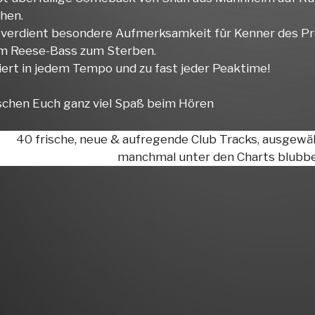
hen.
‘ verdient besondere Aufmerksamkeit für Kenner des 
m Reese-Bass zum Sterben.
iert in jedem Tempo und zu fast jeder Peaktime!
chen Euch ganz viel Spaß beim Hören
40 frische, neue & aufregende Club Tracks, ausgewä
manchmal unter den Charts blubbe