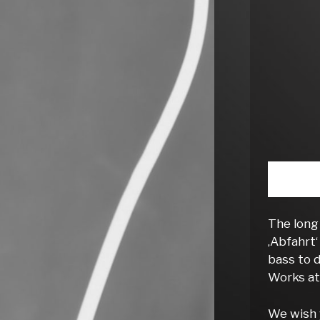
The long
‚Abfahrt‘
bass to d
Works at
We wish 