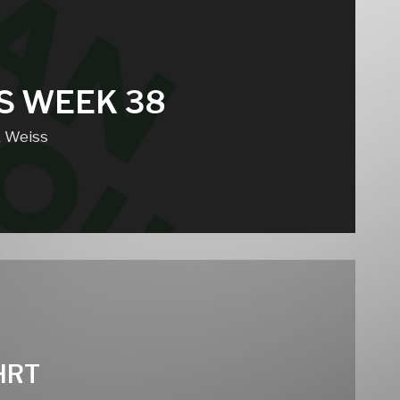
S WEEK 38
k Weiss
HRT