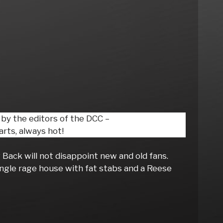
 by the editors of the DCC –
rts, always hot!
ck will not disappoint new and old fans.
ungle rage house with fat stabs and a Reese