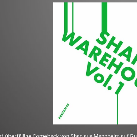
st überfällige Comeback von Shan aus Mannheim auf Run