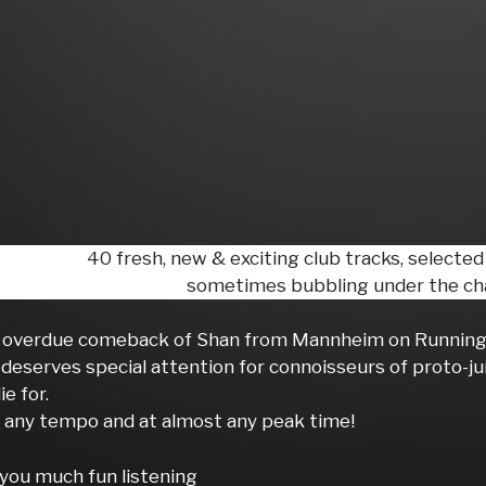
40 fresh, new & exciting club tracks, selected
sometimes bubbling under the cha
 overdue comeback of Shan from Mannheim on Running Ba
 deserves special attention for connoisseurs of proto-j
ie for.
 any tempo and at almost any peak time!
you much fun listening