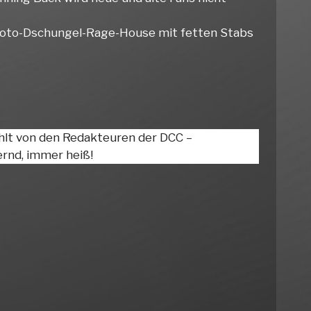
Proto-Dschungel-Rage-House mit fetten Stabs
hlt von den Redakteuren der DCC –
rnd, immer heiß!