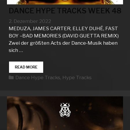
DANCE HYPE TRACKS WEEK 48
2. Dezember 2022
MEDUZA, JAMES CARTER, ELLEY DUHÉ, FAST
BOY –BAD MEMORIES (DAVID GUETTA REMIX)
Zwei der größten Acts der Dance-Musik haben
sich …
DANCE
READ MORE
HYPE
Kategorien
Dance Hype Tracks
,
Hype Tracks
TRACKS
WEEK
48