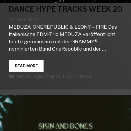
DANCE HYPE TRACKS WEEK 20
10. Mai 2024
MEDUZA, ONEREPUBLIC & LEONY – FIRE Das
italienische EDM-Trio MEDUZA veröffentlicht
heute gemeinsam mit der GRAMMY®-
nominierten Band OneRepublic und der …
DANCE
READ MORE
HYPE
Kategorien
Dance Hype Tracks
,
Hype Tracks
TRACKS
WEEK
20