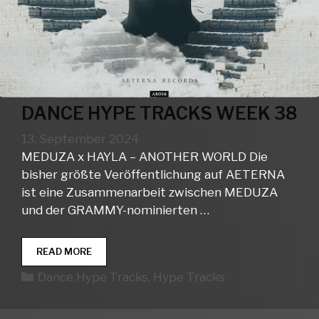
DANCE HYPE TRACKS WEEK 38
13. September 2024
MEDUZA x HAYLA – ANOTHER WORLD Die
bisher größte Veröffentlichung auf AETERNA
ist eine Zusammenarbeit zwischen MEDUZA
und der GRAMMY-nominierten …
DANCE
READ MORE
HYPE
Kategorien
Dance Hype Tracks
,
Hype Tracks
TRACKS
WEEK
38