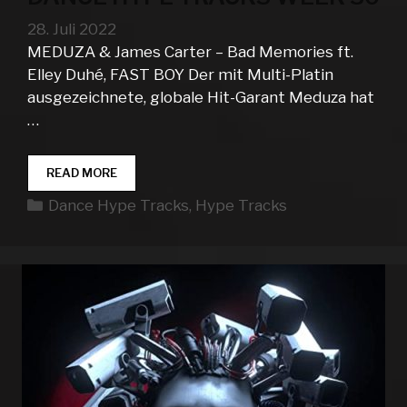
28. Juli 2022
MEDUZA & James Carter – Bad Memories ft.
Elley Duhé, FAST BOY Der mit Multi-Platin
ausgezeichnete, globale Hit-Garant Meduza hat
…
DANCE
READ MORE
HYPE
Kategorien
Dance Hype Tracks
,
Hype Tracks
TRACKS
WEEK
30