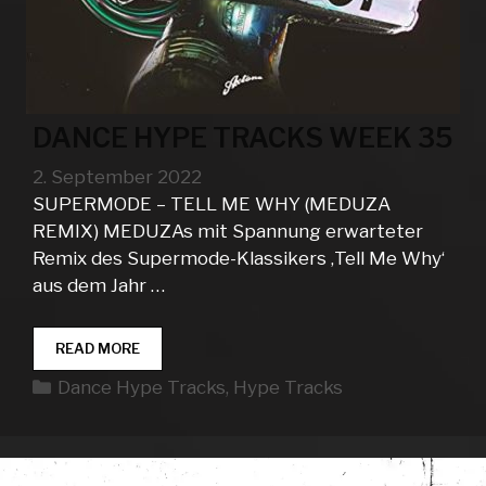
DANCE HYPE TRACKS WEEK 35
2. September 2022
SUPERMODE – TELL ME WHY (MEDUZA
REMIX) MEDUZAs mit Spannung erwarteter
Remix des Supermode-Klassikers ‚Tell Me Why‘
aus dem Jahr …
DANCE
READ MORE
HYPE
Kategorien
Dance Hype Tracks
,
Hype Tracks
TRACKS
WEEK
35