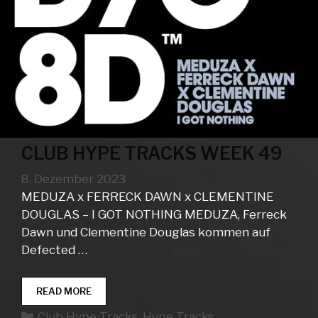
CLUB HYPE TRACKS WEEK 49
8. Dezember 2023
MEDUZA x FERRECK DAWN x CLEMENTINE
DOUGLAS – I GOT NOTHING MEDUZA, Ferreck
Dawn und Clementine Douglas kommen auf
Defected …
CLUB
READ MORE
HYPE
Kategorien
Club Hype Tracks
,
Hype Tracks
TRACKS