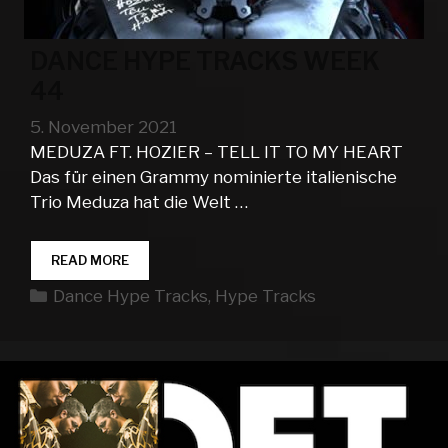
DANCE HYPE TRACKS WEEK
44
5. November 2021
MEDUZA FT. HOZIER – TELL IT TO MY HEART
Das für einen Grammy nominierte italienische
Trio Meduza hat die Welt …
DANCE
READ MORE
HYPE
Kategorien
Dance Hype Tracks
,
Hype Tracks
TRACKS
WEEK
44