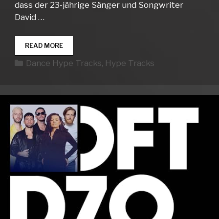
dass der 23-jährige Sänger und Songwriter
David …
DANCE
READ MORE
HYPE
Kategorien
Dance Hype Tracks
,
Hype Tracks
TRACKS
WEEK
13