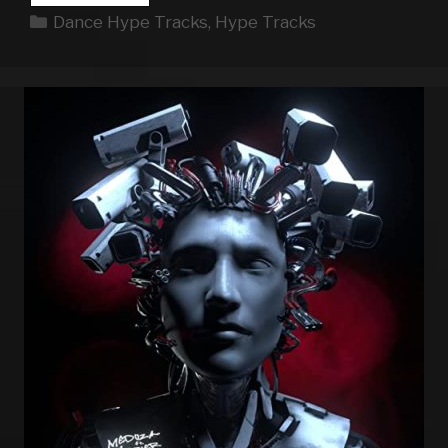
HYPE
Kategorien
Dance Hype Tracks
,
Hype Tracks
TRACKS
WEEK
05