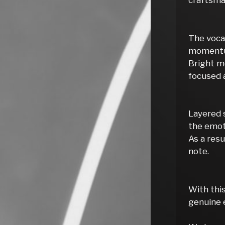
craftsma
The vocal
moment
Bright m
focused 
Layered 
the emot
As a resu
note.
With this
genuine 