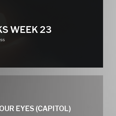
KS WEEK 23
iss
OUR EYES (CAPITOL)