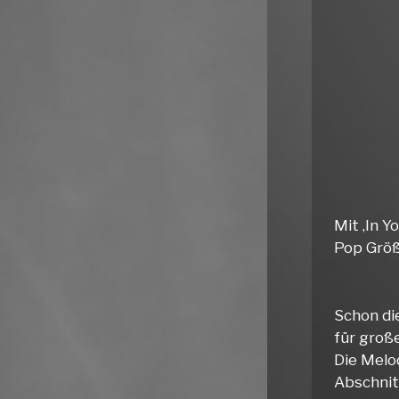
Mit ‚In 
Pop Größ
Schon di
für groß
Die Melo
Abschnit