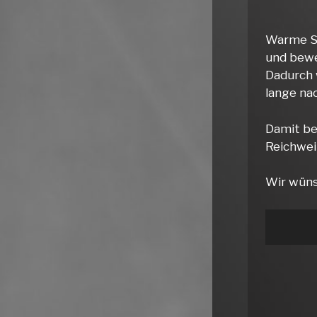
Warme Sy
und bewe
Dadurch 
lange nac
Damit be
Reichwei
Wir wüns