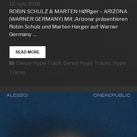
12. Juni 2026
ROBIN SCHULZ & MARTEN HØRger – ARIZONA
(WARNER GERMANY) Mit ‚Arizona‘ präsentieren
Robin Schulz und Marten Hørger auf Warner
Germany …
DANCE
READ MORE
HYPE
Kategorien
Dance Hype Track
,
Dance Hype Tracks
,
Hype
TRACKS
WEEK
Tracks
24