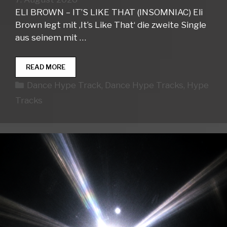
ELI BROWN – IT’S LIKE THAT (INSOMNIAC) Eli
Brown legt mit ‚It’s Like That‘ die zweite Single
aus seinem mit …
DANCE
READ MORE
HYPE
Kategorien
Dance Hype Track
,
Dance Hype Tracks
,
Hype
TRACKS
WEEK
Tracks
32