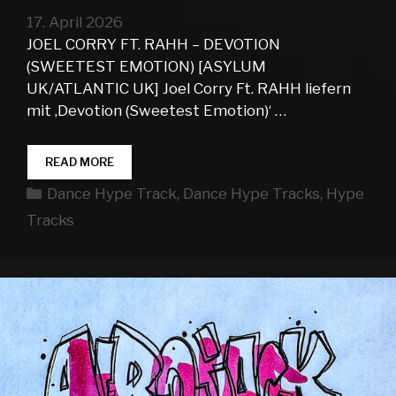
17. April 2026
JOEL CORRY FT. RAHH – DEVOTION
(SWEETEST EMOTION) [ASYLUM
UK/ATLANTIC UK] Joel Corry Ft. RAHH liefern
mit ‚Devotion (Sweetest Emotion)‘ …
DANCE
READ MORE
HYPE
Kategorien
Dance Hype Track
,
Dance Hype Tracks
,
Hype
TRACKS
WEEK
Tracks
16