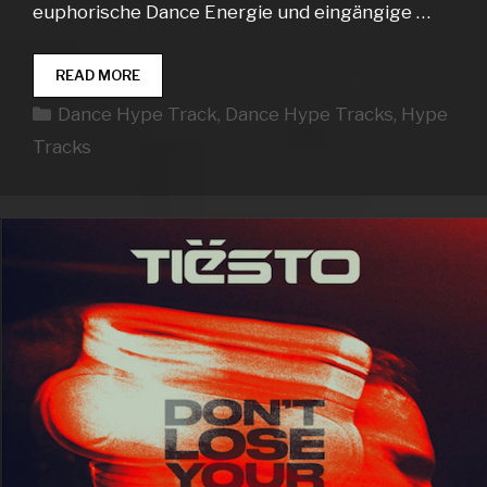
euphorische Dance Energie und eingängige …
DANCE
READ MORE
HYPE
Kategorien
Dance Hype Track
,
Dance Hype Tracks
,
Hype
TRACKS
WEEK
Tracks
23