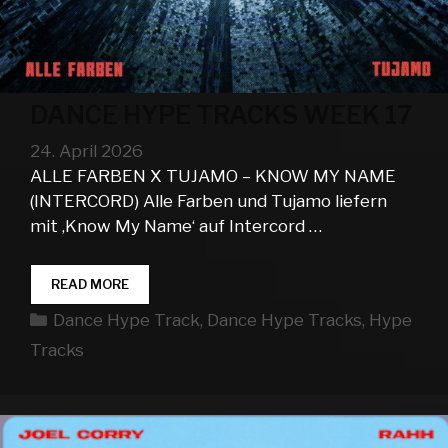
DANCE HYPE TRACKS WEEK 17
24. April 2026
ALLE FARBEN X TUJAMO – KNOW MY NAME
(INTERCORD) Alle Farben und Tujamo liefern
mit ‚Know My Name‘ auf Intercord …
DANCE
READ MORE
HYPE
Kategorien
Dance Hype Track
,
Dance Hype Tracks
,
Hype
TRACKS
WEEK
Tracks
17