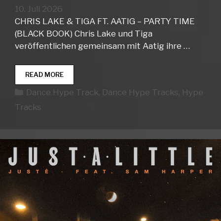
10. Juli 2026
CHRIS LAKE & TIGA FT. AATIG – PARTY TIME
(BLACK BOOK) Chris Lake und Tiga
veröffentlichen gemeinsam mit Aatig ihre …
DANCE
READ MORE
HYPE
Kategorien
Dance Hype Track
,
Dance Hype Tracks
,
Hype
TRACKS
WEEK
Tracks
28