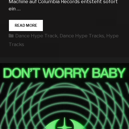
Machine auf Columbia Records entsteht sofort
ein …
DANCE
READ MORE
HYPE
Kategorien
Dance Hype Track
,
Dance Hype Tracks
,
Hype
TRACKS
WEEK
Tracks
19