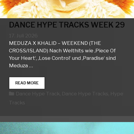
DANCE HYPE TRACKS WEEK 29
17. Juli 2026
MEDUZA X KHALID – WEEKEND (THE
CROSS/ISLAND) Nach Welthits wie ‚Piece Of
Your Heart‘, ‚Lose Control‘ und ‚Paradise‘ sind
Meduza …
DANCE
READ MORE
HYPE
Kategorien
Dance Hype Track
,
Dance Hype Tracks
,
Hype
TRACKS
WEEK
Tracks
29