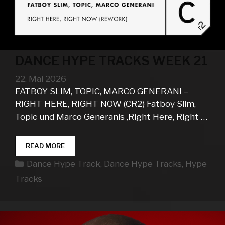
DANCE HYPE TRACKS WEEK 21
22. Mai 2026
FATBOY SLIM, TOPIC, MARCO GENERANI –
RIGHT HERE, RIGHT NOW (CR2) Fatboy Slim,
Topic und Marco Generanis ‚Right Here, Right …
DANCE
READ MORE
HYPE
Kategorien
Dance Hype Track
,
Dance Hype Tracks
,
Hype
TRACKS
WEEK
Tracks
21