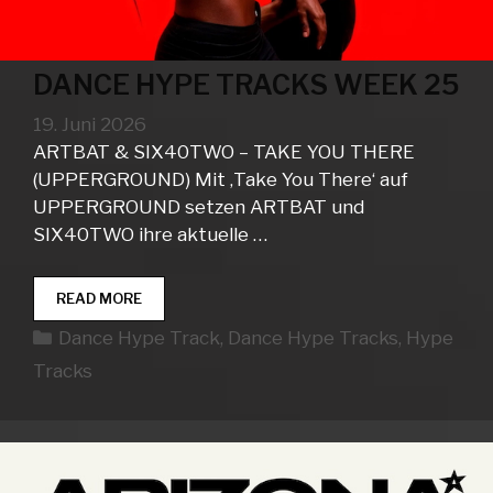
DANCE HYPE TRACKS WEEK 25
19. Juni 2026
ARTBAT & SIX40TWO – TAKE YOU THERE
(UPPERGROUND) Mit ‚Take You There‘ auf
UPPERGROUND setzen ARTBAT und
SIX40TWO ihre aktuelle …
DANCE
READ MORE
HYPE
Kategorien
Dance Hype Track
,
Dance Hype Tracks
,
Hype
TRACKS
WEEK
Tracks
25