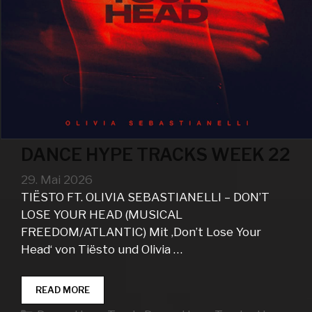
DANCE HYPE TRACKS WEEK 22
29. Mai 2026
TIËSTO FT. OLIVIA SEBASTIANELLI – DON’T
LOSE YOUR HEAD (MUSICAL
FREEDOM/ATLANTIC) Mit ‚Don’t Lose Your
Head‘ von Tiësto und Olivia …
DANCE
READ MORE
HYPE