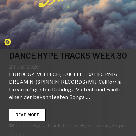
DANCE HYPE TRACKS WEEK 30
24. Juli 2026
DUBDOGZ, VOLTECH, FAIOLLI – CALIFORNIA
DREAMIN‘ (SPINNIN‘ RECORDS) Mit ‚California
Dreamin“ greifen Dubdogz, Voltech und Faiolli
einen der bekanntesten Songs …
DANCE
READ MORE
HYPE
Kategorien
Dance Hype Track
,
Dance Hype Tracks
,
Hype
TRACKS
WEEK
Tracks