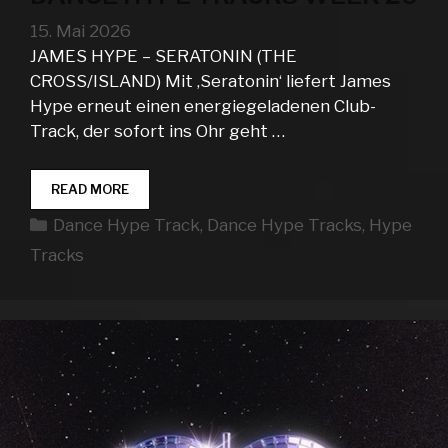
15. Mai 2026
JAMES HYPE – SERATONIN (THE
CROSS/ISLAND) Mit ‚Seratonin‘ liefert James
Hype erneut einen energiegeladenen Club-
Track, der sofort ins Ohr geht …
DANCE
READ MORE
HYPE
Kategorien
Dance Hype Track
,
Dance Hype Tracks
,
Hype
TRACKS
WEEK
Tracks
20