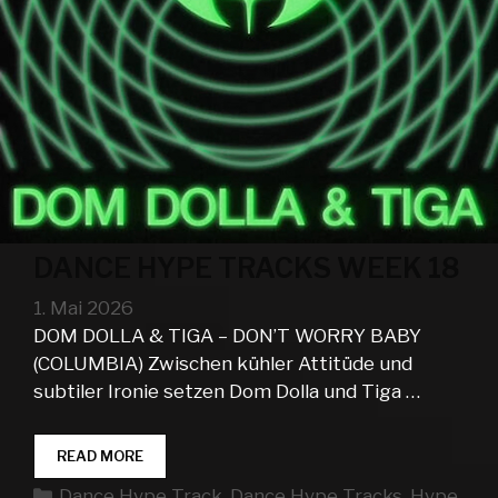
DANCE HYPE TRACKS WEEK 18
1. Mai 2026
DOM DOLLA & TIGA – DON’T WORRY BABY
(COLUMBIA) Zwischen kühler Attitüde und
subtiler Ironie setzen Dom Dolla und Tiga …
DANCE
READ MORE
HYPE
Kategorien
Dance Hype Track
,
Dance Hype Tracks
,
Hype
TRACKS