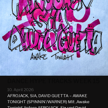
DANCE HYPE TRACKS WEEK 15
10. April 2026
AFROJACK, SIA, DAVID GUETTA – AWAKE
TONIGHT (SPINNIN’/WARNER) Mit ‚Awake
Tonight‘ liefern AFROJACK, Sia und David