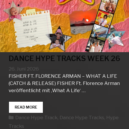
DANCE HYPE TRACKS WEEK 26
26. Juni 2026
FISHER FT. FLORENCE ARMAN – WHAT A LIFE
(CATCH & RELEASE) FISHER Ft. Florence Arman
veröffentlicht mit ‚What A Life‘ …
DANCE
READ MORE
HYPE
Kategorien
Dance Hype Track
,
Dance Hype Tracks
,
Hype
TRACKS
WEEK
Tracks
26