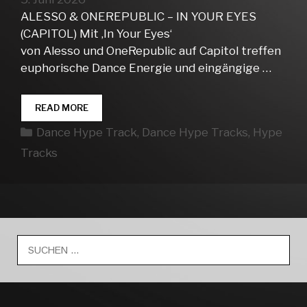
ALESSO & ONEREPUBLIC – IN YOUR EYES
(CAPITOL) Mit ‚In Your Eyes‘
von Alesso und OneRepublic auf Capitol treffen
euphorische Dance Energie und eingängige …
DANCE
READ MORE
HYPE
Kategorien
Dance Hype Track
,
Dance Hype Tracks
,
Hype
TRACKS
WEEK
Tracks
23
Suche
nach: