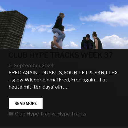
CLUB HYPE TRACKS WEEK 37
6. September 2024
FRED AGAIN.., DUSKUS, FOUR TET & SKRILLEX
– glow Wieder einmal Fred, Fred again… hat
heute mit ‚ten days‘ ein …
CLUB
READ MORE
HYPE
Kategorien
Club Hype Tracks
,
Hype Tracks
TRACKS
WEEK
37