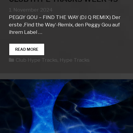
1. November 2024
PEGGY GOU – FIND THE WAY (DJ Q REMIX) Der
erste ‚Find the Way‘-Remix, den Peggy Gou auf
ihrem Label …
CLUB
READ MORE
HYPE
Kategorien
Club Hype Tracks
,
Hype Tracks
TRACKS
WEEK
45