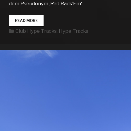
dem Pseudonym ‚Red Rack’Em‘ …
CLUB
READ MORE
HYPE
Kategorien
Club Hype Tracks
,
Hype Tracks
TRACKS
WEEK
38