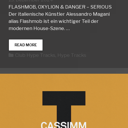
FLASHMOB, OXYLION & DANGER – SERIOUS
Der italienische Künstler Alessandro Magani
alias Flashmob ist ein wichtiger Teil der
modernen House-Szene. …
CLUB
READ MORE
HYPE
Kategorien
Club Hype Tracks
,
Hype Tracks
TRACKS
WEEK
51