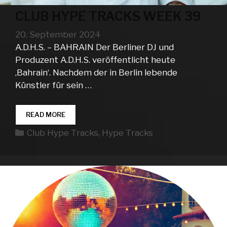
CLUB HYPE TRACKS WEEK 39
20. September 2024
A.D.H.S. – BAHRAIN Der Berliner DJ und
Produzent A.D.H.S. veröffentlicht heute
‚Bahrain‘. Nachdem der in Berlin lebende
Künstler für sein …
CLUB
READ MORE
HYPE
Kategorien
Club Hype Tracks
,
Hype Tracks
TRACKS
WEEK
39