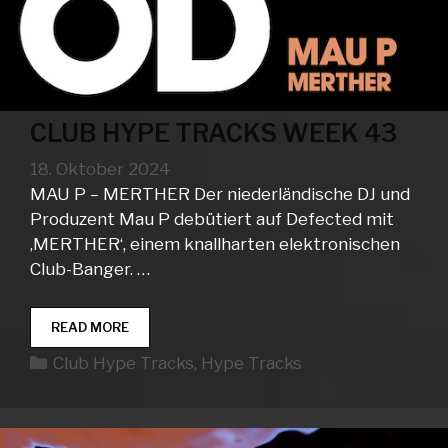
CLUB HYPE TRACKS WEEK 43
18. Oktober 2024
MAU P – MERTHER Der niederländische DJ und
Produzent Mau P debütiert auf Defected mit
‚MERTHER‘, einem knallharten elektronischen
Club-Banger. …
CLUB
READ MORE
HYPE
Kategorien
Club Hype Tracks
,
Hype Tracks
TRACKS
WEEK
43