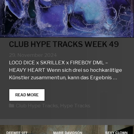
CLUB HYPE TRACKS WEEK 49
29. November 2024
LOCO DICE x SKRILLEX x FIREBOY DML –
HEAVY HEART Wenn sich drei so hochkarätige
Künstler zusammentun, kann das Ergebnis …
CLUB
READ MORE
HYPE
Kategorien
Club Hype Tracks
,
Hype Tracks
TRACKS
WEEK
49