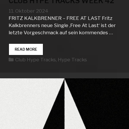
CLUB HYPE TRACKS WEEK 42
11. Oktober 2024
FRITZ KALKBRENNER – FREE AT LAST Fritz
Kalkbrenners neue Single ‚Free At Last‘ ist der
letzte Vorgeschmack auf sein kommendes …
CLUB
READ MORE
HYPE
Kategorien
Club Hype Tracks
,
Hype Tracks
TRACKS
WEEK
42