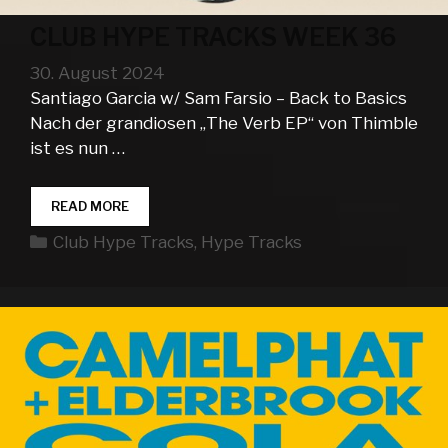
CLUB HYPE TRACKS WEEK 36
30. August 2024
Santiago Garcia w/ Sam Farsio – Back to Basics
Nach der grandiosen „The Verb EP“ von Thimble
ist es nun …
CLUB
READ MORE
HYPE
Kategorien
Club Hype Tracks
,
Hype Tracks
TRACKS
WEEK
36