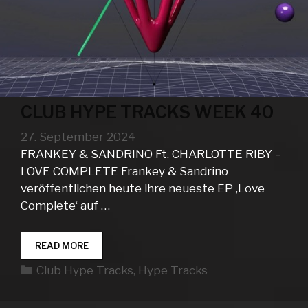
CLUB HYPE TRACKS WEEK 40
27. September 2024
FRANKEY & SANDRINO Ft. CHARLOTTE RIBY –
LOVE COMPLETE Frankey & Sandrino
veröffentlichen heute ihre neueste EP ‚Love
Complete‘ auf …
CLUB
READ MORE
HYPE
Kategorien
Club Hype Tracks
,
Hype Tracks
TRACKS
WEEK
40