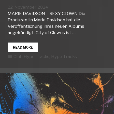
22. November 2024
MARIE DAVIDSON – SEXY CLOWN Die
Produzentin Marie Davidson hat die
Veröffentlichung ihres neuen Albums
angekündigt. City of Clowns ist …
CLUB
READ MORE
HYPE
Kategorien
Club Hype Tracks
,
Hype Tracks
TRACKS
WEEK
48