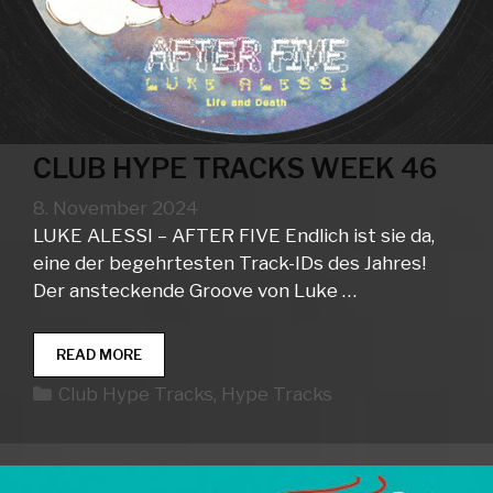
CLUB HYPE TRACKS WEEK 46
8. November 2024
LUKE ALESSI – AFTER FIVE Endlich ist sie da,
eine der begehrtesten Track-IDs des Jahres!
Der ansteckende Groove von Luke …
CLUB
READ MORE
HYPE
Kategorien
Club Hype Tracks
,
Hype Tracks
TRACKS
WEEK
46