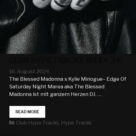
CLUB HYPE TRACKS WEEK 34
16. August 2024
The Blessed Madonna x Kylie Minogue– Edge Of
Saturday Night Marea aka The Blessed
Madonna ist mit ganzem Herzen DJ. …
CLUB
READ MORE
HYPE
Kategorien
Club Hype Tracks
,
Hype Tracks
TRACKS
WEEK
34