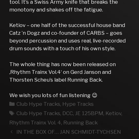
tool. It’s a Swiss Army knife that breaks the
monotony and shakes off the fatigue.
Ketiov – one half of the successful house band
Catz ’n Dogz and co-founder of CARBS – goes
beyond percussion and uses real, live-recorded
drum sounds with a touch of his own style.
The whole thing has now been released on
‚Rhythm Trainx Vol.4‘ on Gerd Janson and
Thorsten Scheu’s label Running Back.
We wish you lots of fun listening 😉
Kategorien
Club Hype Tracks
,
Hype Tracks
Schlagwörter
Club Hype Tracks
,
DCC
,
JE 125BPM
,
Ketiov
,
Rhythm Trainx Vol. 4
,
Running Back
IN THE BOX OF… JAN SCHMIDT-TYCHSEN