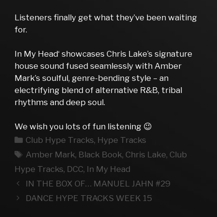
Listeners finally get what they’ve been waiting
for.
In My Head‘ showcases Chris Lake’s signature
house sound fused seamlessly with Amber
Mark’s soulful, genre-bending style – an
electrifying blend of alternative R&B, tribal
rhythms and deep soul.
We wish you lots of fun listening 😉
Kategorien
Club Hype Tracks
,
Hype Tracks
Schlagwörter
Amber Mark
,
Black Book
,
Chris Lake
,
Club
Hype Tracks
,
DCC
,
In My Head
IN THE BOX OF… MANUEL JAHN #29
DANCE HYPE TRACKS WEEK 15