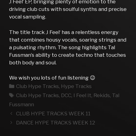
‚I Feel‘ EP, bringing plenty of emotion to the
driving club cuts with soulful synths and precise
vocal sampling.
The title track ‚I Feel‘ has a relentless energy
that combines housy vocals, soaring strings and
a pulsating rhythm. The song highlights Tal
Fussman’s ability to create techno that touches
both body and soul.
We wish you lots of fun listening 😉
Kategorien
Club Hype Tracks
,
Hype Tracks
Schlagwörter
Club Hype Tracks
,
DCC
,
I Feel It
,
Rekids
,
Tal
Fussmann
CLUB HYPE TRACKS WEEK 11
DANCE HYPE TRACKS WEEK 12