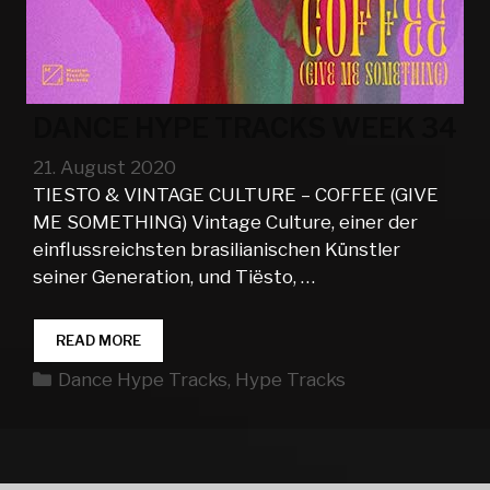
DANCE HYPE TRACKS WEEK 34
21. August 2020
TIESTO & VINTAGE CULTURE – COFFEE (GIVE
ME SOMETHING) Vintage Culture, einer der
einflussreichsten brasilianischen Künstler
seiner Generation, und Tiësto, …
DANCE
READ MORE
HYPE
Kategorien
Dance Hype Tracks
,
Hype Tracks
TRACKS
WEEK
34