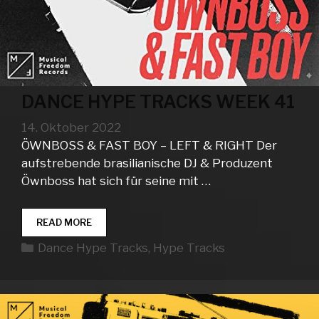
DANCE HYPE TRACKS WEEK 41
14. Oktober 2022
ÖWNBOSS & FAST BOY – LEFT & RIGHT Der
aufstrebende brasilianische DJ & Produzent
Öwnboss hat sich für seine mit …
DANCE
READ MORE
HYPE
Kategorien
Dance Hype Tracks
,
Hype Tracks
TRACKS
WEEK
41