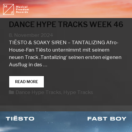
DANCE HYPE TRACKS WEEK 46
8. November 2024
TIËSTO & SOAKY SIREN – TANTALIZING Afro-
House-Fan Tiësto unternimmt mit seinem
neuen Track ‚Tantalizing‘ seinen ersten eigenen
Ausflug in das …
DANCE
READ MORE
HYPE
Kategorien
Dance Hype Tracks
,
Hype Tracks
TRACKS
WEEK
46