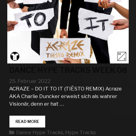
DANCE HYPE TRACKS WEEK 08
25. Februar 2022
ACRAZE – DO IT TO IT (TIËSTO REMIX) Acraze
AKA Charlie Duncker erweist sich als wahrer
Visionär, denn er hat …
DANCE
READ MORE
HYPE
Kategorien
Dance Hype Tracks
,
Hype Tracks
TRACKS