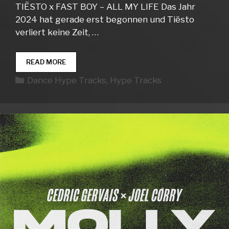
TIËSTO x FAST BOY – ALL MY LIFE Das Jahr
2024 hat gerade erst begonnen und Tiësto
verliert keine Zeit, …
DANCE
READ MORE
HYPE
Kategorien
Dance Hype Tracks
,
Hype Tracks
TRACKS
WEEK
02