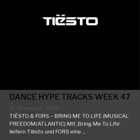
DANCE HYPE TRACKS WEEK 47
21. November 2025
TIËSTO & FORS – BRING ME TO LIFE (MUSICAL
FREEDOM/ATLANTIC) Mit ‚Bring Me To Life‘
liefern Tiësto und FORS eine …