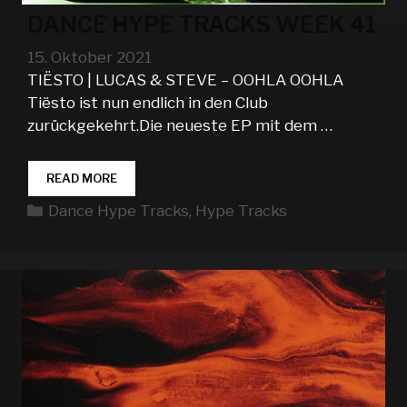
DANCE HYPE TRACKS WEEK 41
15. Oktober 2021
TIËSTO | LUCAS & STEVE – OOHLA OOHLA
Tiësto ist nun endlich in den Club
zurückgekehrt.Die neueste EP mit dem …
DANCE
READ MORE
HYPE
Kategorien
Dance Hype Tracks
,
Hype Tracks
TRACKS
WEEK
41