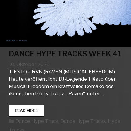
DANCE HYPE TRACKS WEEK 41
10. Oktober 2025
TIËSTO – RVN (RAVEN)(MUSICAL FREEDOM)
Heute veröffentlicht DJ-Legende Tiësto über
Musical Freedom ein kraftvolles Remake des
ikonischen Proxy-Tracks „Raven“, unter …
DANCE
READ MORE
HYPE
Kategorien
Dance Hype Track
,
Dance Hype Tracks
,
Hype
TRACKS
WEEK
Tracks