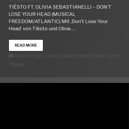
TIËSTO FT. OLIVIA SEBASTIANELLI – DON’T
LOSE YOUR HEAD (MUSICAL
FREEDOM/ATLANTIC) Mit ‚Don’t Lose Your
Head‘ von Tiësto und Olivia …
DANCE
READ MORE
HYPE
Kategorien
Dance Hype Track
,
Dance Hype Tracks
,
Hype
TRACKS
WEEK
Tracks
22