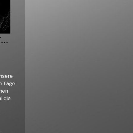
F…
unsere
hn Tage
chen
l die
t-