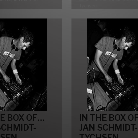
BOX
BOX
Tychsen
OF…
OF…
JAN
JAN
SCHMIDT-
SCHMIDT-
TYCHSEN
TYCHSEN
HE BOX OF…
IN THE BOX O
SCHMIDT-
JAN SCHMIDT-
HSEN
TYCHSEN