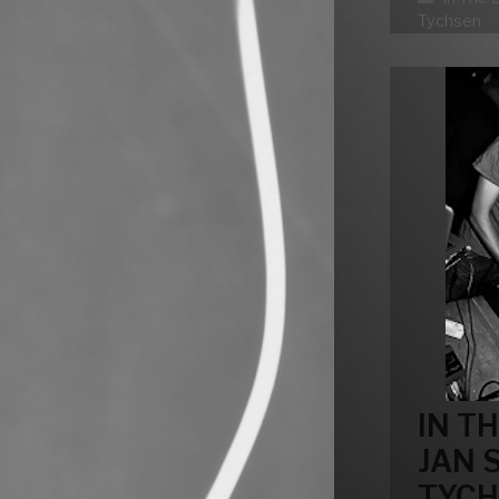
Tychsen
IN T
JAN 
TYC