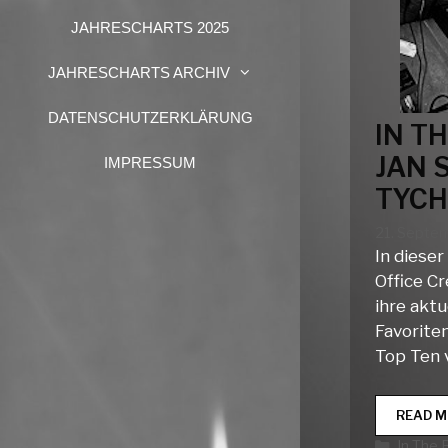
JAHRESCHARTS 2025
JAHRESCHARTS ARCHIV
DATENSCHUTZERKLÄRUNG
IN T
JAN 
IMPRESSUM
TYC
21. Septe
In dieser
Office Cr
ihre aktu
Favoriten
Top Ten 
READ M
Katego
In The 