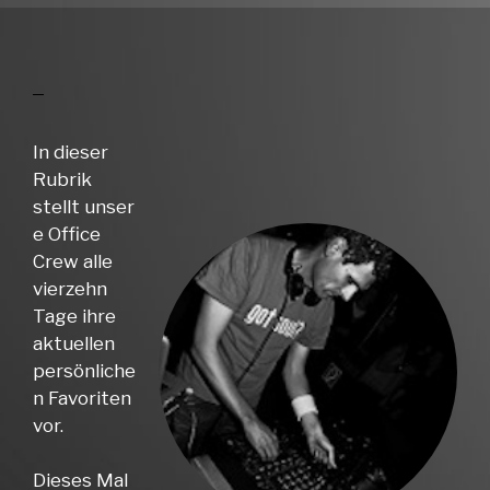
In dieser
Rubrik
stellt unser
e Office
Crew alle
vierzehn
Tage ihre
aktuellen
persönliche
n Favoriten
vor.
Dieses Mal