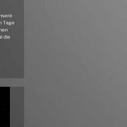
unsere
hn Tage
chen
l die
t-