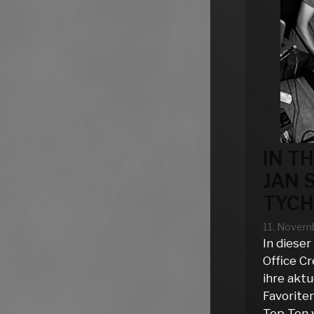
IN T
JAN 
TYCH
11. Novem
In dieser
Office Cr
ihre aktu
Favoriten
Top Ten 