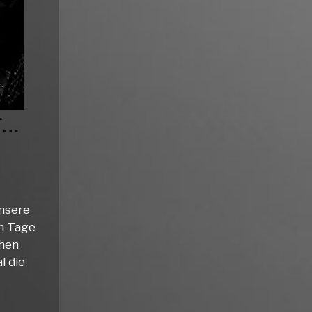
F…
unsere
hn Tage
chen
l die