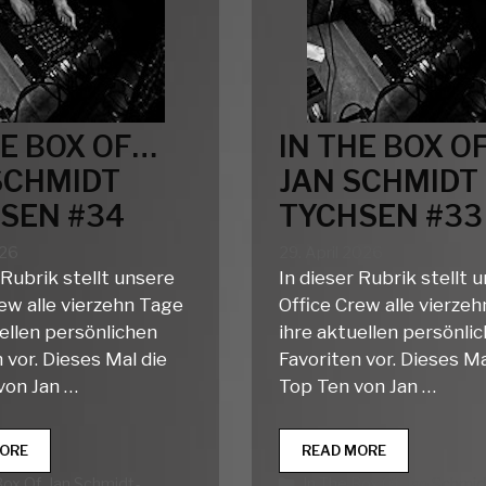
HE BOX OF…
IN THE BOX O
SCHMIDT
JAN SCHMIDT
SEN #34
TYCHSEN #33
026
29. April 2026
 Rubrik stellt unsere
In dieser Rubrik stellt 
ew alle vierzehn Tage
Office Crew alle vierze
ellen persönlichen
ihre aktuellen persönli
 vor. Dieses Mal die
Favoriten vor. Dieses Ma
von Jan …
Top Ten von Jan …
IN
IN
ORE
READ MORE
THE
THE
rien
Kategorien
Box Of
,
Jan Schmidt-
In The Box Of
,
Jan Schmid