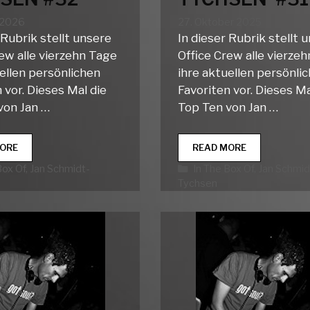
 2026
27. Oktober 2025
 Rubrik stellt unsere
In dieser Rubrik stellt 
ew alle vierzehn Tage
Office Crew alle vierze
ellen persönlichen
ihre aktuellen persönli
 vor. Dieses Mal die
Favoriten vor. Dieses Ma
von Jan …
Top Ten von Jan …
IN
IN
ORE
READ MORE
THE
THE
rien
Kategorien
Box Of
,
Jan Schmidt-
In The Box Of
,
Jan Schmid
BOX
BOX
Tychsen
OF…
OF…
JAN
JAN
SCHMIDT
SCHMIDT-
TYCHSEN
TYCHSEN
#32
#31