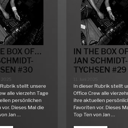
HE BOX OF…
IN THE BOX O
SCHMIDT-
JAN SCHMIDT-
SEN #30
TYCHSEN #29
t 2025
11. Juni 2025
 Rubrik stellt unsere
In dieser Rubrik stellt 
ew alle vierzehn Tage
Office Crew alle vierze
ellen persönlichen
ihre aktuellen persönli
 vor. Dieses Mal die
Favoriten vor. Dieses Ma
von Jan …
Top Ten von Jan …