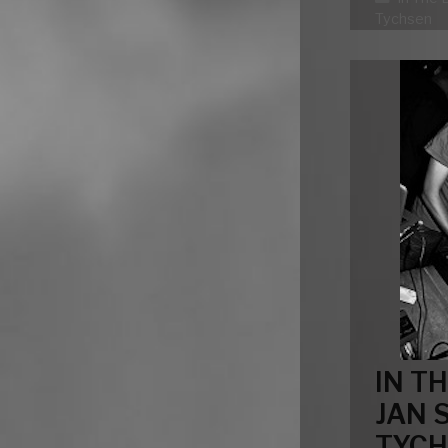
Tychsen
IN T
JAN 
TYCH