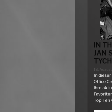
IN T
JAN 
TYCH
18. Augus
In dieser
Office Cr
ihre aktu
Favoriten
Top Ten 