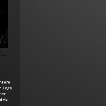
F…
unsere
hn Tage
chen
l die