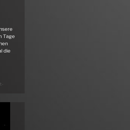
unsere
hn Tage
chen
l die
t-