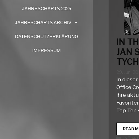
JAHRESCHARTS 2025
JAHRESCHARTS ARCHIV
DATENSCHUTZERKLÄRUNG
IN T
JAN 
IMPRESSUM
TYCH
29. Juni 2
In dieser
Office Cr
ihre aktu
Favoriten
Top Ten 
READ M
Katego
In The 