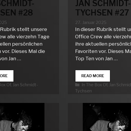
SCHMIDT-
JAN SCHMIDT-
SEN #28
TYCHSEN #27
2025
27. Januar 2025
 Rubrik stellt unsere
In dieser Rubrik stellt 
ew alle vierzehn Tage
Office Crew alle vierze
ellen persönlichen
ihre aktuellen persönli
 vor. Dieses Mal die
Favoriten vor. Dieses Ma
von Jan …
Top Ten von Jan …
IN
IN
ORE
READ MORE
THE
THE
rien
Kategorien
Box Of
,
Jan Schmidt-
In The Box Of
,
Jan Schmid
BOX
BOX
Tychsen
OF…
OF…
JAN
JAN
SCHMIDT-
SCHMIDT-
TYCHSEN
TYCHSEN
#28
#27