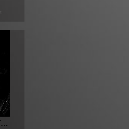
t-
F…