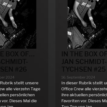
HE BOX OF…
IN THE BOX O
SCHMIDT-
JAN SCHMIDT-
SEN #26
TYCHSEN #25
ber 2024
16. September 2024
 Rubrik stellt unsere
In dieser Rubrik stellt 
ew alle vierzehn Tage
Office Crew alle vierze
ellen persönlichen
ihre aktuellen persönli
 vor. Dieses Mal die
Favoriten vor. Dieses Ma
von Jan …
Top Ten von Jan …