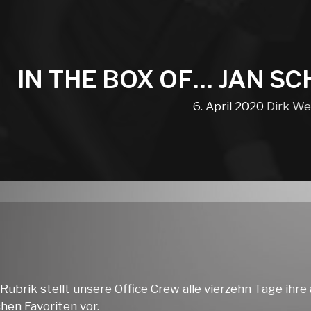
IN THE BOX OF… JAN S
6. April 2020
Dirk We
 Rubrik stellt unsere Office Crew alle vierzehn Tage ihre
hen Favoriten vor.