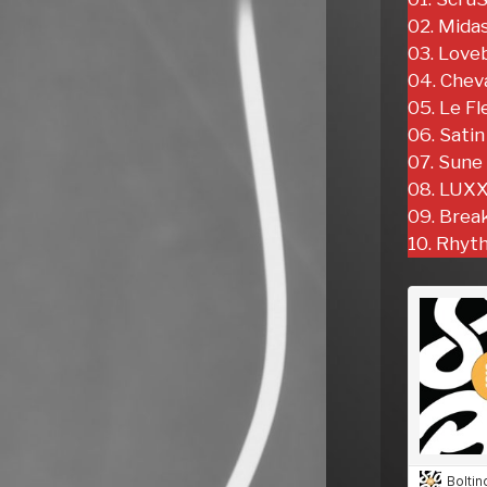
02. Mida
03. Loveb
04. Cheva
05. Le Fl
06. Satin
07. Sune
08. LUX
09. Brea
10. Rhyt