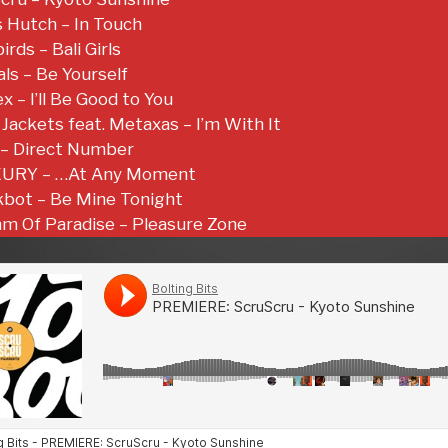
s Hutch – In Touch
irds – Bali Girls
ls – Be Yourself
ex – I’ll Be Good to You
 Jackets feat. Metaxas – I’m With It
 – Direct Number
XURY – …At Any Moment
kbot – Be Mine Tonight
hm Of Paradise – Pleasure Zone