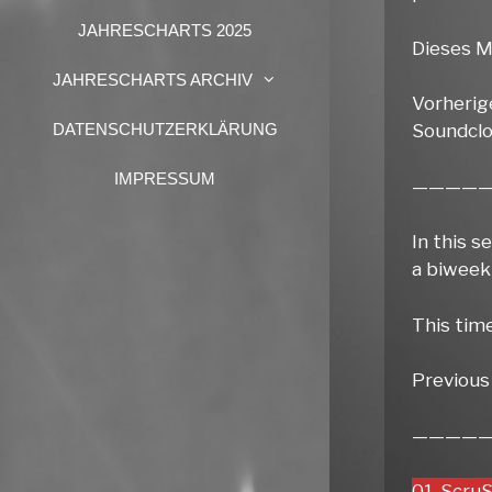
JAHRESCHARTS 2025
Dieses M
JAHRESCHARTS ARCHIV
Vorherig
Soundclou
DATENSCHUTZERKLÄRUNG
IMPRESSUM
————
In this s
a biweek
This tim
Previous 
————
01. Scru