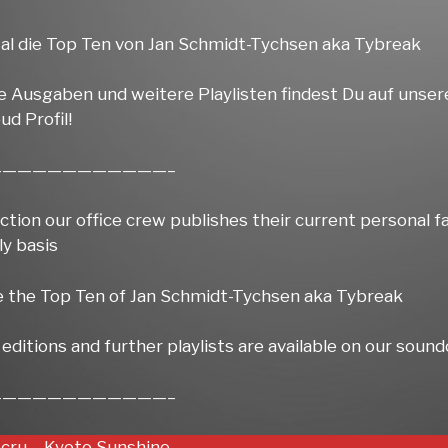
al die Top Ten von Jan Schmidt-Tychsen aka Tybreak
e Ausgaben und weitere Playlisten findest Du auf unse
d Profil!
————————————–
ection our office crew publishes their current personal f
ly basis
e the Top Ten of Jan Schmidt-Tychsen aka Tybreak
editions and further playlists are available on our soun
————————————–
Scru – Kyoto Sunshine