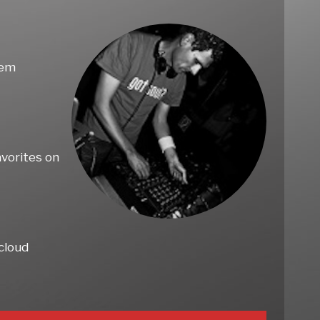
rem
avorites on
dcloud