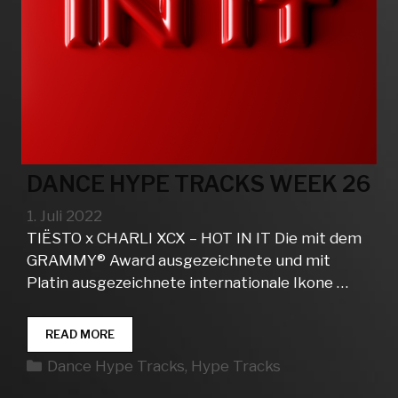
DANCE HYPE TRACKS WEEK 26
1. Juli 2022
TIËSTO x CHARLI XCX – HOT IN IT Die mit dem
GRAMMY® Award ausgezeichnete und mit
Platin ausgezeichnete internationale Ikone …
DANCE
READ MORE
HYPE
Kategorien
Dance Hype Tracks
,
Hype Tracks
TRACKS
WEEK