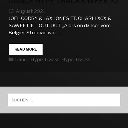
DANCE HYPE TRACKS WEEK 32
13. August 2021
JOEL CORRY & JAX JONES FT. CHARLI XCX &
SAWEETIE – OUT OUT „Alors on dance“ vom
Belgier Stromae war …
DANCE
READ MORE
HYPE
Kategorien
Dance Hype Tracks
,
Hype Tracks
TRACKS
WEEK
32
Suche
nach: