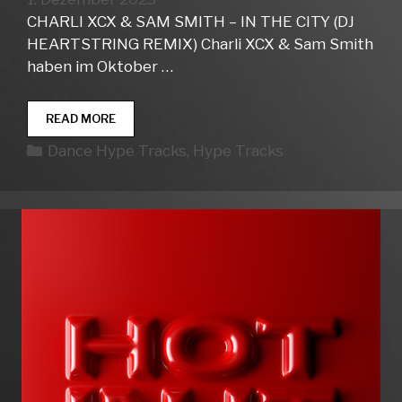
CHARLI XCX & SAM SMITH – IN THE CITY (DJ
HEARTSTRING REMIX) Charli XCX & Sam Smith
haben im Oktober …
DANCE
READ MORE
HYPE
Kategorien
Dance Hype Tracks
,
Hype Tracks
TRACKS
WEEK
48