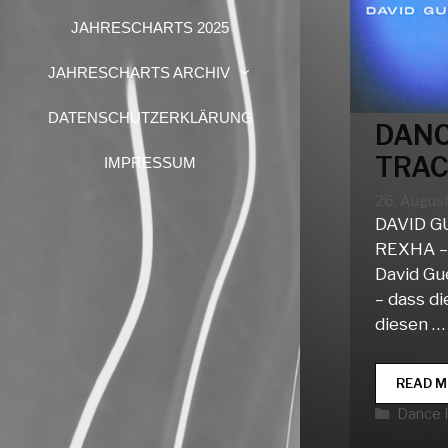
JAHRESCHARTS 2025
JAHRESCHARTS ARCHIV
DATENSCHUTZERKLÄRUNG
DANC
TRAC
IMPRESSUM
26. Augus
DAVID G
REXHA –
David Gu
– dass d
diesen …
READ M
Katego
Dance 