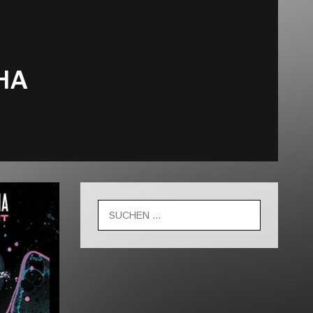
HA
Suche
nach: