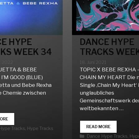
E HYPE
DANCE HYPE
KS WEEK 34
TRACKS WEEK
t 2022
18. Juni 2021
UETTA & BEBE
TOPIC X BEBE REXHA 
 I’M GOOD (BLUE)
CHAIN MY HEART Die 
etta und Bebe Rexha
Single ‚Chain My Heart‘ 
ie Chemie zwischen
unglaubliches
Gemeinschaftswerk de
weltbekannten …
DANCE
ORE
HYPE
DANCE
READ MORE
rien
Hype Tracks
,
Hype Tracks
TRACKS
HYPE
Kategorien
Dance Hype Tracks
,
Hype
WEEK
TRACKS