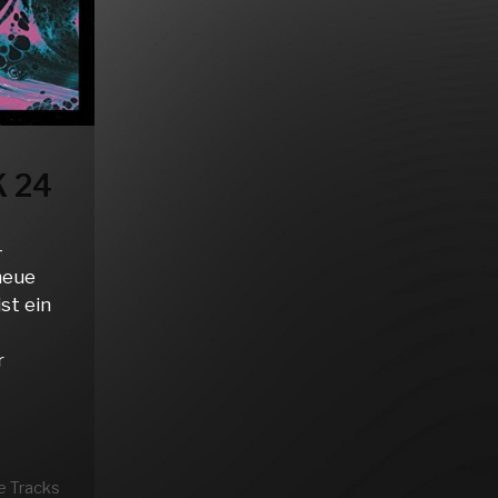
 24
–
neue
ist ein
r
 Tracks