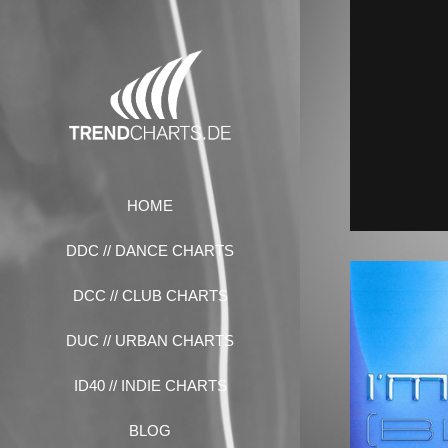
Zum
Inhalt
springen
HOME
DDC // DANCE CHARTS
DCC // CLUB CHARTS
DUC // URBAN CHARTS
ID40 // INDIE CHARTS
BLOG