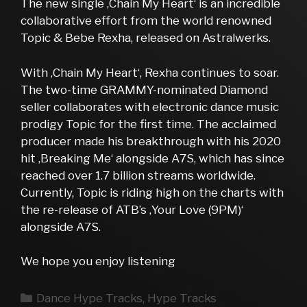
The new single ‚Chain My Heart‘ is an incredible
collaborative effort from the world renowned
Topic & Bebe Rexha, released on Astralwerks.
With ‚Chain My Heart‘, Rexha continues to soar.
The two-time GRAMMY-nominated Diamond
seller collaborates with electronic dance music
prodigy Topic for the first time. The acclaimed
producer made his breakthrough with his 2020
hit ‚Breaking Me‘ alongside A7S, which has since
reached over 1.7 billion streams worldwide.
Currently, Topic is riding high on the charts with
the re-release of ATB’s ‚Your Love (9PM)‘
alongside A7S.
We hope you enjoy listening
Kategorien
Dance Hype Tracks
,
Hype Tracks