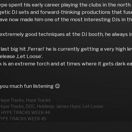
e spent his early career playing the clubs in the north 
getic DJ sets and forward-thinking productions that fu
ave now made him one of the most interesting DJs in t
extremely good techniques at the DJ booth, he always ins
 last big hit ‚Ferrari‘ he is currently getting a very high 
elease ‚Let Loose‘.
k is an extreme torch and at times where it gets dark ea

you much fun listening 😉
rien
Hype Tracks
,
Hype Tracks
wörter
Hype Tracks
,
DDC
,
Heldeep
,
James Hype
,
Let Loose
 HYPE TRACKS WEEK 44
HYPE TRACKS WEEK 45