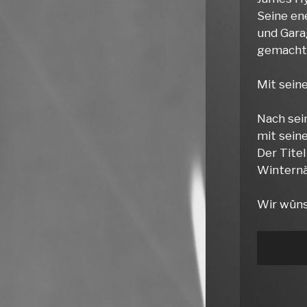
Seine en
und Gara
gemacht
Mit sein
Nach sei
mit seine
Der Titel
Winternä
Wir wüns