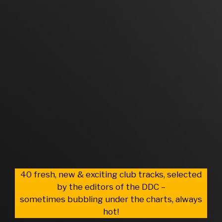
40 fresh, new & exciting club tracks, selected
by the editors of the DDC –
sometimes bubbling under the charts, always
hot!