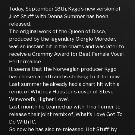
Today, September 18th, Kygo’s new version of
‚Hot Stuff‘ with Donna Summer has been
released.
The original work of the Queen of Disco,
produced by the legendary Giorgio Moroder,
was an instant hit in the charts and was later to
receive a Grammy Award for Best Female Vocal
Performance.
It seems that the Norwegian producer Kygo
has chosen a path and is sticking to it for now.
Last summer he already had a chart hit with a
remix of Whitney Houston’s cover of Steve
Winwood’s ‚Higher Love‘.
Last month he teamed up with Tina Turner to
release their joint remix of ‚What’s Love Got To
Do With It‘.
So now he has also re-released ‚Hot Stuff‘ by