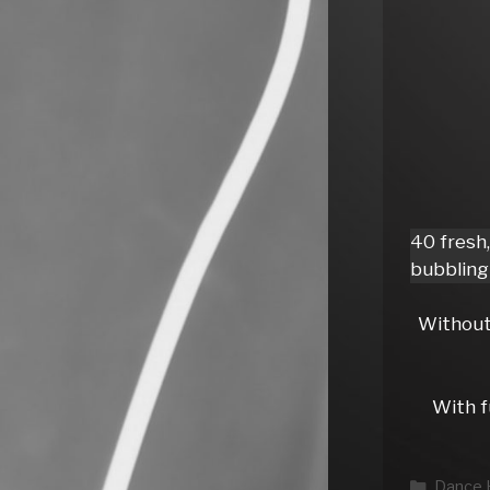
40 fresh
bubbling 
Without
With f
Katego
Dance 