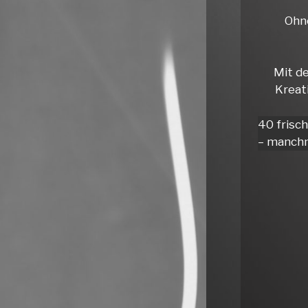
Ohne
Mit d
Kreat
40 frisc
– manchm