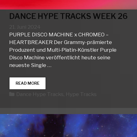
DANCE HYPE TRACKS WEEK 26
21. Juni 2024
PURPLE DISCO MACHINE x CHROMEO –
HEARTBREAKER Der Grammy-prämierte
Produzent und Multi-Platin-Künstler Purple
Disco Machine veröffentlicht heute seine
neueste Single …
DANCE
READ MORE
HYPE
Kategorien
Dance Hype Tracks
,
Hype Tracks
TRACKS
WEEK
26