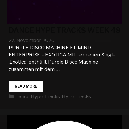
DANCE HYPE TRACKS WEEK 48
27. November 2020
PURPLE DISCO MACHINE FT. MIND
ENTERPRISE – EXOTICA Mit der neuen Single
‚Exotica‘ enthüllt Purple Disco Machine
zusammen mit dem …
DANCE
READ MORE
HYPE
Kategorien
Dance Hype Tracks
,
Hype Tracks
TRACKS
WEEK
48