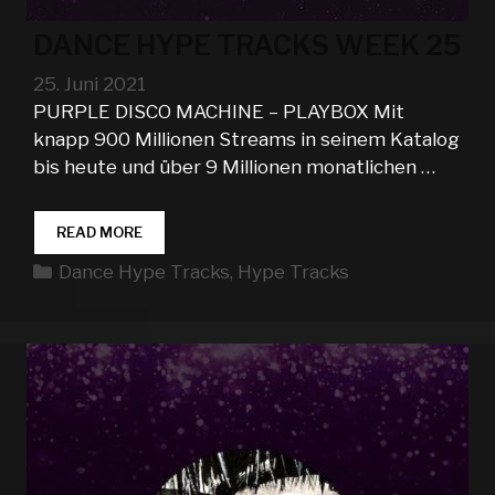
DANCE HYPE TRACKS WEEK 25
25. Juni 2021
PURPLE DISCO MACHINE – PLAYBOX Mit
knapp 900 Millionen Streams in seinem Katalog
bis heute und über 9 Millionen monatlichen …
DANCE
READ MORE
HYPE
Kategorien
Dance Hype Tracks
,
Hype Tracks
TRACKS
WEEK
25