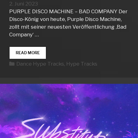
2. Juni 2023
PURPLE DISCO MACHINE – BAD COMPANY Der
Disco-König von heute, Purple Disco Machine,
zollt mit seiner neuesten Veröffentlichung ‚Bad
Company‘ …
DANCE
READ MORE
HYPE
Kategorien
Dance Hype Tracks
,
Hype Tracks
TRACKS
WEEK
22