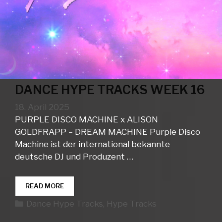
DANCE HYPE TRACKS WEEK 16
18. April 2025
PURPLE DISCO MACHINE x ALISON
GOLDFRAPP – DREAM MACHINE Purple Disco
Machine ist der international bekannte
deutsche DJ und Produzent …
DANCE
READ MORE
HYPE
Kategorien
Dance Hype Tracks
,
Hype Tracks
TRACKS
WEEK