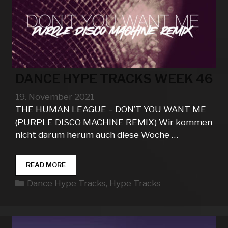
DANCE HYPE TRACKS WEEK 46
19. November 2021
THE HUMAN LEAGUE – DON’T YOU WANT ME
(PURPLE DISCO MACHINE REMIX) Wir kommen
nicht darum herum auch diese Woche …
DANCE
READ MORE
HYPE
Kategorien
Dance Hype Tracks
,
Hype Tracks
TRACKS
WEEK
46