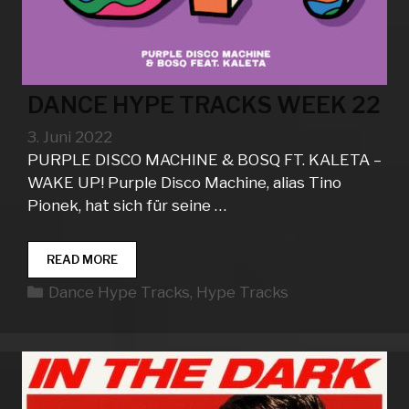
DANCE HYPE TRACKS WEEK 22
3. Juni 2022
PURPLE DISCO MACHINE & BOSQ FT. KALETA –
WAKE UP! Purple Disco Machine, alias Tino
Pionek, hat sich für seine …
DANCE
READ MORE
HYPE
Kategorien
Dance Hype Tracks
,
Hype Tracks
TRACKS
WEEK
22