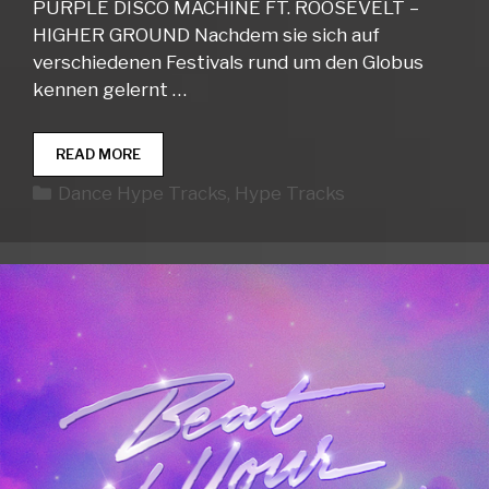
PURPLE DISCO MACHINE FT. ROOSEVELT –
HIGHER GROUND Nachdem sie sich auf
verschiedenen Festivals rund um den Globus
kennen gelernt …
DANCE
READ MORE
HYPE
Kategorien
Dance Hype Tracks
,
Hype Tracks
TRACKS
WEEK
14