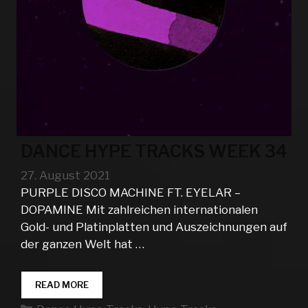
DANCE HYPE TRACKS WEEK 34
27. August 2021
PURPLE DISCO MACHINE FT. EYELAR –
DOPAMINE Mit zahlreichen internationalen
Gold- und Platinplatten und Auszeichnungen auf
der ganzen Welt hat …
DANCE
READ MORE
HYPE
Kategorien