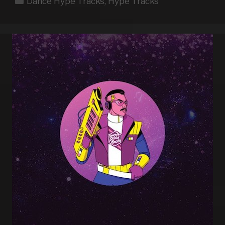
Dance Hype Tracks
,
Hype Tracks
TRACKS
WEEK
34