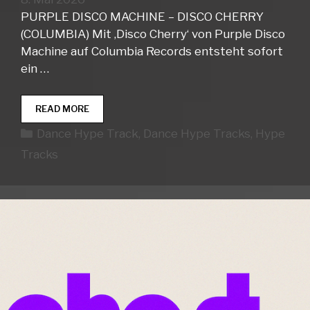
PURPLE DISCO MACHINE – DISCO CHERRY
(COLUMBIA) Mit ‚Disco Cherry‘ von Purple Disco
Machine auf Columbia Records entsteht sofort
ein …
DANCE
READ MORE
HYPE
Kategorien
Dance Hype Track
,
Dance Hype Tracks
,
Hype
TRACKS
WEEK
Tracks
19