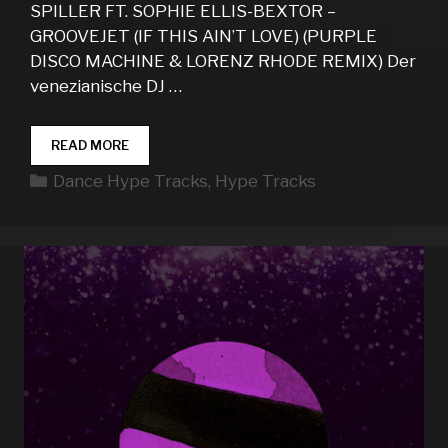
SPILLER FT. SOPHIE ELLIS-BEXTOR –
GROOVEJET (IF THIS AIN’T LOVE) (PURPLE
DISCO MACHINE & LORENZ RHODE REMIX) Der
venezianische DJ …
DANCE
READ MORE
HYPE
Kategorien
Dance Hype Tracks
,
Hype Tracks
TRACKS
WEEK
45