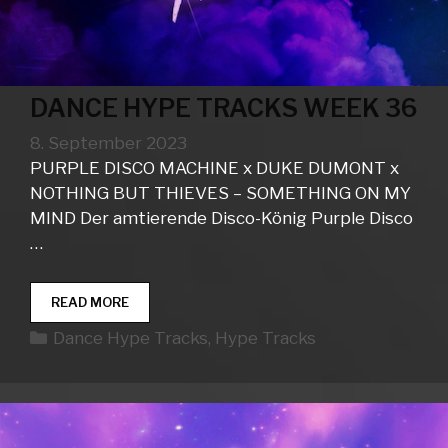
DANCE HYPE TRACKS WEEK 36
8. September 2023
PURPLE DISCO MACHINE x DUKE DUMONT x
NOTHING BUT THIEVES – SOMETHING ON MY
MIND Der amtierende Disco-König Purple Disco
…
DANCE
READ MORE
HYPE
Kategorien
Dance Hype Tracks
,
Hype Tracks
TRACKS
WEEK
36