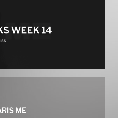
KS WEEK 14
iss
ARIS ME