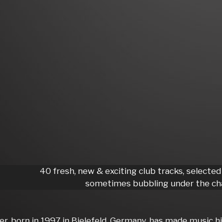
40 fresh, new & exciting club tracks, selected
sometimes bubbling under the cha
er, born in 1997 in Bielefeld, Germany, has made music h