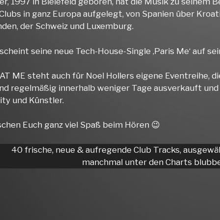
er, 1997 in Bielefeld geboren, hat die Musik zu seinem 
 Clubs in ganz Europa aufgelegt, von Spanien über Kroat
nden, der Schweiz und Luxemburg.
scheint seine neue Tech-House-Single ‚Paris Me‘ auf 
T ME steht auch für Noel Hollers eigene Eventreihe, di
ind regelmäßig innerhalb weniger Tage ausverkauft und
y und Künstler.
chen Euch ganz viel Spaß beim Hören 😉
40 frische, neue & aufregende Club Tracks, ausgewä
manchmal unter den Charts blubbe