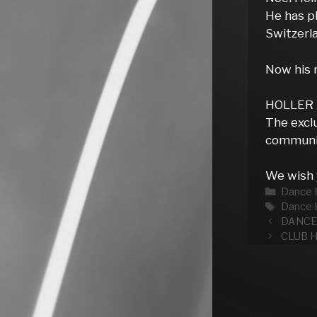
He has pl
Switzerl
Now his 
HOLLER A
The exclu
communit
We wish y
Katego
Dance 
Schlag
Dance 
DANCE
CLUB 