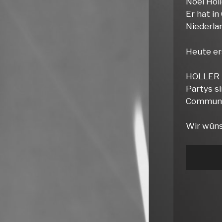
Noel Holl
Er hat in
Niederla
Heute er
HOLLER A
Partys s
Communit
Wir wüns