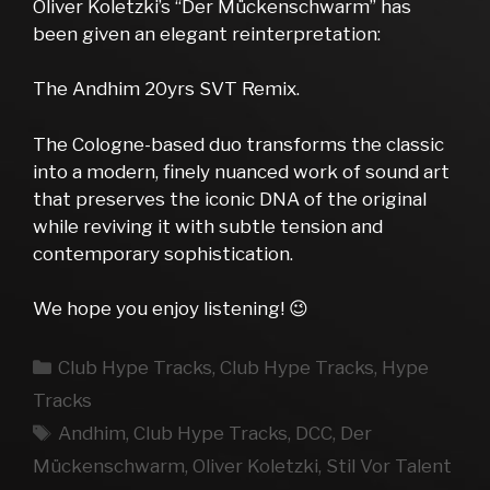
Oliver Koletzki’s “Der Mückenschwarm” has
been given an elegant reinterpretation:
The Andhim 20yrs SVT Remix.
The Cologne-based duo transforms the classic
into a modern, finely nuanced work of sound art
that preserves the iconic DNA of the original
while reviving it with subtle tension and
contemporary sophistication.
We hope you enjoy listening! 😉
Kategorien
Club Hype Tracks
,
Club Hype Tracks
,
Hype
Tracks
Schlagwörter
Andhim
,
Club Hype Tracks
,
DCC
,
Der
Mückenschwarm
,
Oliver Koletzki
,
Stil Vor Talent