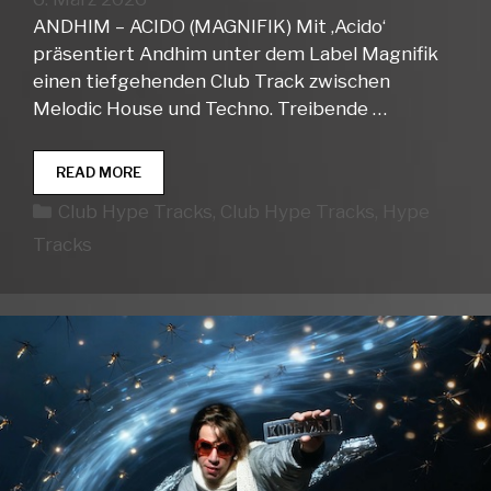
ANDHIM – ACIDO (MAGNIFIK) Mit ‚Acido‘
präsentiert Andhim unter dem Label Magnifik
einen tiefgehenden Club Track zwischen
Melodic House und Techno. Treibende …
CLUB
READ MORE
HYPE
Kategorien
Club Hype Tracks
,
Club Hype Tracks
,
Hype
TRACKS
WEEK
Tracks
10