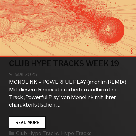
CLUB HYPE TRACKS WEEK 19
9. Mai 2025
MONOLINK – POWERFUL PLAY (andhim REMIX)
Mit diesem Remix überarbeiten andhim den
Track ‚Powerful Play‘ von Monolink mit ihrer
charakteristischen …
CLUB
READ MORE
HYPE
Kategorien
Club Hype Tracks
,
Hype Tracks
TRACKS