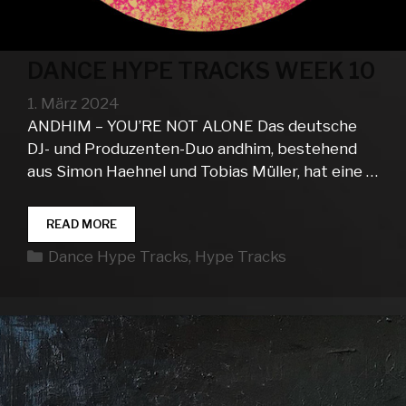
DANCE HYPE TRACKS WEEK 10
1. März 2024
ANDHIM – YOU’RE NOT ALONE Das deutsche
DJ- und Produzenten-Duo andhim, bestehend
aus Simon Haehnel und Tobias Müller, hat eine …
DANCE
READ MORE
HYPE
Kategorien
Dance Hype Tracks
,
Hype Tracks
TRACKS
WEEK
10