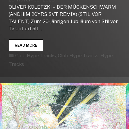
OLIVER KOLETZKI – DER MÜCKENSCHWARM
(ANDHIM 20YRS SVT REMIX) (STIL VOR
TALENT) Zum 20-jährigen Jubiläum von Stil vor
Talent erhält …
CLUB
READ MORE
HYPE
Kategorien
Club Hype Tracks
,
Club Hype Tracks
,
Hype
TRACKS
WEEK
Tracks
48