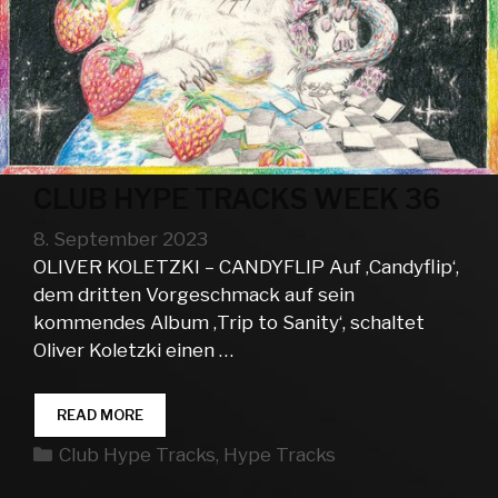
CLUB HYPE TRACKS WEEK 36
8. September 2023
OLIVER KOLETZKI – CANDYFLIP Auf ‚Candyflip‘,
dem dritten Vorgeschmack auf sein
kommendes Album ‚Trip to Sanity‘, schaltet
Oliver Koletzki einen …
CLUB
READ MORE
HYPE
Kategorien
Club Hype Tracks
,
Hype Tracks
TRACKS
WEEK