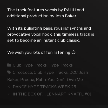
The track features vocals by RAHH and
additional production by Josh Baker.
With its pulsating bass, rousing synths and
provocative vocal hook, this timeless track is
set to become an instant club classic.
We wish you lots of fun listening 😉
Kategorien
Club Hype Tracks
,
Hype Tracks
Schlagwörter
CircoLoco
,
Club Hype Tracks
,
DCC
,
Josh
Baker
,
Prospa
,
Rahh
,
You Don't Own Me
DANCE HYPE TRACKS WEEK 25
IN THE BOX OF… LENNART KNAFFL #01