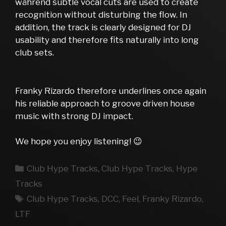
während subtle vocal cuts are used to create
recognition without disturbing the flow. In
addition, the track is clearly designed for DJ
usability and therefore fits naturally into long
club sets.
Franky Rizardo therefore underlines once again
his reliable approach to groove driven house
music with strong DJ impact.
We hope you enjoy listening! 😉
Kategorien
Club Hype Tracks
,
Club Hype Tracks
,
Hype
Tracks
Schlagwörter
Club Hype Tracks
,
DCC
,
Feel
,
Franky Rizardo
,
LTF