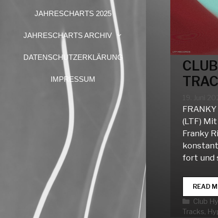
JAHRESCHARTS 2025
JAHRESCHARTS ARCHIV
DATENSCHUTZERKLÄRUNG
CLUB
TRAC
IMPRESSUM
19. Juni 2
FRANKY 
(LTF) Mit
Franky R
konstant
fort und 
READ M
Katego
Club H
Tracks
,
Hy