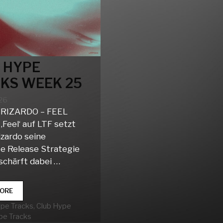
 HYPE
KS WEEK 25
026
RIZARDO – FEEL
 ‚Feel‘ auf LTF setzt
izardo seine
e Release Strategie
schärft dabei …
CLUB
ORE
HYPE
rien
ype Tracks
,
Club Hype
TRACKS
pe Tracks
WEEK