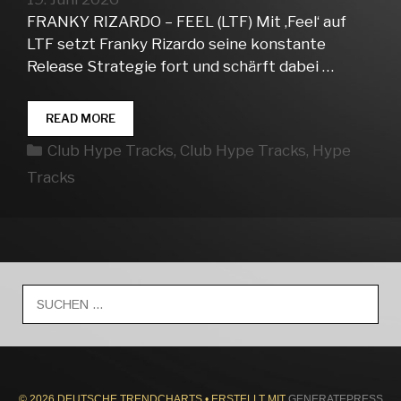
FRANKY RIZARDO – FEEL (LTF) Mit ‚Feel‘ auf
LTF setzt Franky Rizardo seine konstante
Release Strategie fort und schärft dabei …
CLUB
READ MORE
HYPE
Kategorien
Club Hype Tracks
,
Club Hype Tracks
,
Hype
TRACKS
WEEK
Tracks
25
Suche
nach:
© 2026 DEUTSCHE TRENDCHARTS
• ERSTELLT MIT
GENERATEPRESS