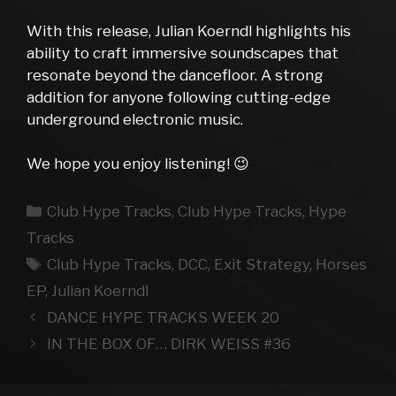
With this release, Julian Koerndl highlights his
ability to craft immersive soundscapes that
resonate beyond the dancefloor. A strong
addition for anyone following cutting-edge
underground electronic music.
We hope you enjoy listening! 😉
Kategorien
Club Hype Tracks
,
Club Hype Tracks
,
Hype
Tracks
Schlagwörter
Club Hype Tracks
,
DCC
,
Exit Strategy
,
Horses
EP
,
Julian Koerndl
DANCE HYPE TRACKS WEEK 20
IN THE BOX OF… DIRK WEISS #36