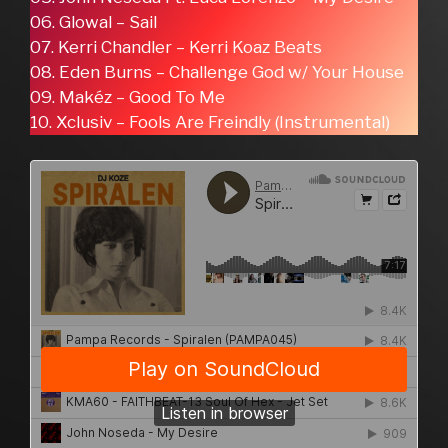
06. Glowal – Sail
07. Kerri Chandler – Kerri Koaz Beats
08. Eden Burns – Challenge God w/ Your House
09. Makéz – Good To Me
10. Xclusiv – Fools Are Freindly (Instrumental)