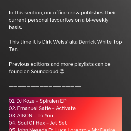
In this section, our office crew publishes their
current personal favourites on a bi-weekly
basis.
This time it is Dirk Weiss‘ aka Derrick White Top
Ten.
Previous editions and more playlists can be
found on Soundcloud 😉
————————————————–
01. DJ Koze – Spiralen EP
02. Emanuel Satie – Activate
03. AIKON – To You
04. Soul Of Hex – Jet Set
05. John Neseda Ft. Luca Lorenzo – My Desire