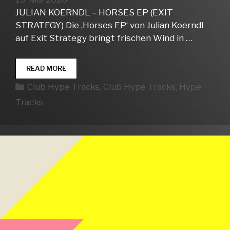
JULIAN KOERNDL – HORSES EP (EXIT
STRATEGY) Die ‚Horses EP‘ von Julian Koerndl
auf Exit Strategy bringt frischen Wind in …
CLUB
READ MORE
HYPE
Kategorien
Club Hype Tracks
,
Club Hype Tracks
,
Hype
TRACKS
WEEK
Tracks
20