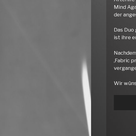
Mind Aga
der ange
Das Duo 
ist ihre 
Nachdem 
‚Fabric p
vergange
Wir wüns