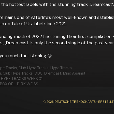
 the hottest labels with the stunning track ‚Dreamcast‘.
emains one of Afterlife’s most well-known and establishe
n on Tale of Us‘ label since 2021.
ending much of 2022 fine-tuning their first compilation 
s‘, ‚Dreamcast‘ is only the second single of the past year
you much fun listening 😉
rien
ype Tracks
,
Club Hype Tracks
,
Hype Tracks
wörter
e
,
Club Hype Tracks
,
DDC
,
Dremcast
,
Mind Against
 HYPE TRACKS WEEK 01
 BOX OF… DIRK WEISS
© 2026 DEUTSCHE TRENDCHARTS
• ERSTELLT