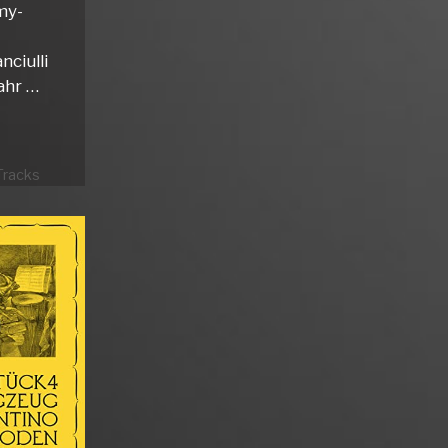
my-
nciulli
ahr …
Tracks