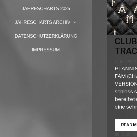
JAHRESCHARTS 2025
JAHRESCHARTS ARCHIV
DATENSCHUTZERKLÄRUNG
CLUB
TRAC
IMPRESSUM
3. Juli 202
PLANNI
FAM (C
VERSION)
schloss 
bereitet
eine seh
READ M
Katego
Club H