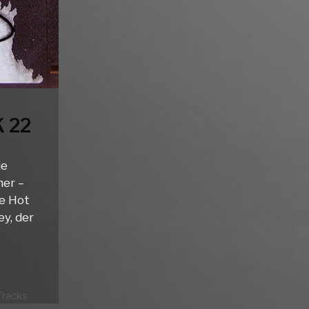
 22
ie
ner –
e Hot
ey, der
Tracks