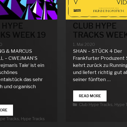
 HYPE
CLUB HYPE
KS WEEK 19
TRACKS WEEK
20
1. Mai 2020
NG & MARCUS
SHAN – STÜCK 4 Der
L – CWEJMAN’S
Frankfurter Produzent
jman’s Tale‘ ist ein
kehrt zurück zu Runnin
schönes
und liefert richtig gut 
ntalstück das sehr
seiner fünften …
h und organisch
CLUB
READ MORE
HYPE
Kategorien
Club Hype Tracks
,
Hype 
TRACKS
CLUB
ORE
WEEK
HYPE
18
rien
ype Tracks
,
Hype Tracks
TRACKS
WEEK