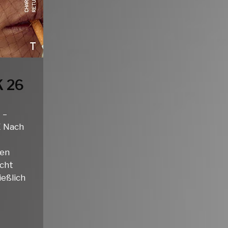
 26
 –
 Nach
ten
icht
ießlich