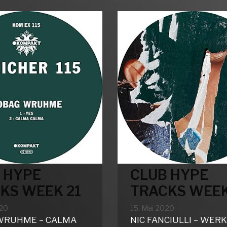
WEEK
WEEK
23
22
 HYPE
CLUB HYPE
KS WEEK 21
TRACKS WEEK
020
15. Mai 2020
WRUHME – CALMA
NIC FANCIULLI – WER