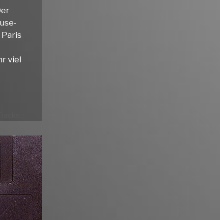
er
use-
 Paris
r viel
Tracks