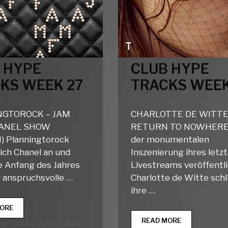
 HYPE
CLUB HYPE
KS WEEK 27
TRACKS WEEK
0
26. Juni 2020
NGTOROCK – JAM
CHARLOTTE DE WITTE
HANEL SHOW
RETURN TO NOWHERE
 Planningtorock
der monumentalen
sich Chanel an und
Inszenierung ihres letz
e Anfang des Jahres
Livestreams veröffentl
r anspruchsvolle …
Charlotte de Witte schl
ihre …
CLUB
ORE
HYPE
CLUB
READ MORE
rien
ype Tracks
,
Hype Tracks
TRACKS