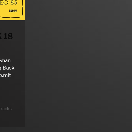
 18
 Shan
g Back
ab.mit
Tracks