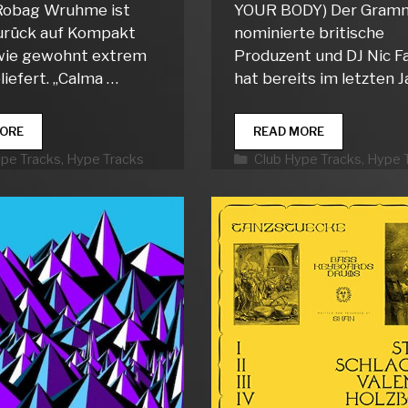
obag Wruhme ist
YOUR BODY) Der Gram
urück auf Kompakt
nominierte britische
wie gewohnt extrem
Produzent und DJ Nic Fa
liefert. „Calma …
hat bereits im letzten J
CLUB
CLUB
ORE
READ MORE
HYPE
HYPE
rien
Kategorien
ype Tracks
,
Hype Tracks
Club Hype Tracks
,
Hype 
TRACKS
TRACKS
WEEK
WEEK
21
20