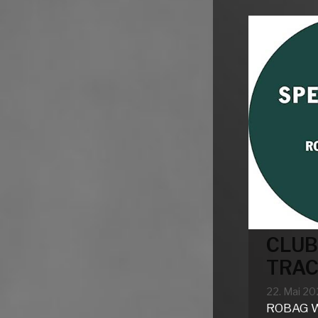
CLUB
TRAC
22. Mai 2
ROBAG 