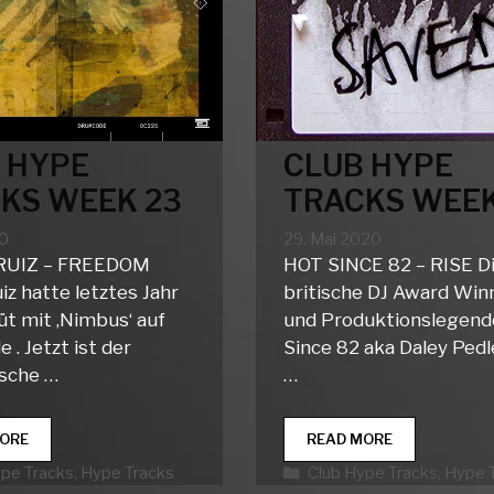
 HYPE
CLUB HYPE
KS WEEK 23
TRACKS WEEK
20
29. Mai 2020
RUIZ – FREEDOM
HOT SINCE 82 – RISE D
iz hatte letztes Jahr
britische DJ Award Win
üt mit ‚Nimbus‘ auf
und Produktionslegend
. Jetzt ist der
Since 82 aka Daley Pedl
ische …
…
CLUB
CLUB
ORE
READ MORE
HYPE
HYPE
rien
Kategorien
ype Tracks
,
Hype Tracks
Club Hype Tracks
,
Hype 
TRACKS
TRACKS