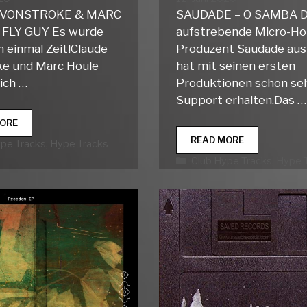
 VONSTROKE & MARC
SAUDADE – O SAMBA D
 FLY GUY Es wurde
aufstrebende Micro-Ho
h einmal Zeit!Claude
Produzent Saudade aus
e und Marc Houle
hat mit seinen ersten
ich …
Produktionen schon seh
Support erhalten.Das …
CLUB
ORE
HYPE
CLUB
READ MORE
rien
ype Tracks
,
Hype Tracks
TRACKS
HYPE
Kategorien
Club Hype Tracks
,
Hype 
WEEK
TRACKS
25
WEEK
24