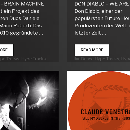
 – BRAIN MACHINE
DON DIABLO – WE ARE
st ein Projekt des
Don Diablo, einer der
chen Duos Daniele
populärsten Future Ho
Mario Roberti. Das
Produzenten der Welt, i
2010 gegründete …
letzter Zeit …
CLUB
DANCE
ORE
READ MORE
HYPE
HYPE
rien
Kategorien
ype Tracks
,
Hype Tracks
Dance Hype Tracks
,
Hype
TRACKS
TRACKS
WEEK
WEEK
05
05