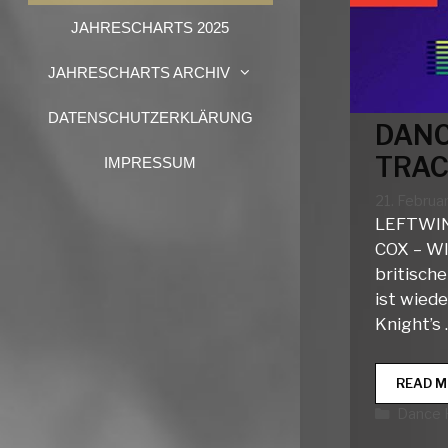
JAHRESCHARTS 2025
JAHRESCHARTS ARCHIV
DATENSCHUTZERKLÄRUNG
DANC
TRAC
IMPRESSUM
21. Februa
LEFTWIN
COX – W
britisch
ist wied
Knight’s
READ M
Katego
Dance 