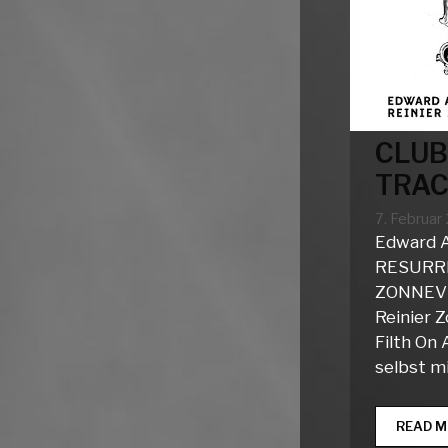
CLUB
TRAC
7. Februar
Edward A
RESURRE
ZONNEVE
Reinier 
Filth On 
selbst m
READ M