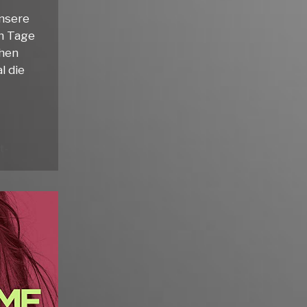
unsere
hn Tage
chen
l die
t-