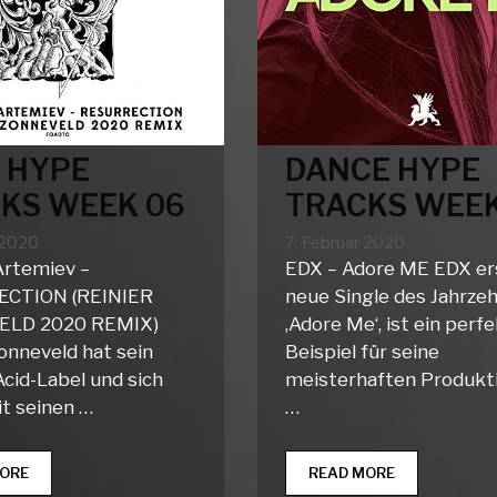
 HYPE
DANCE HYPE
KS WEEK 06
TRACKS WEEK
 2020
7. Februar 2020
rtemiev –
EDX – Adore ME EDX er
CTION (REINIER
neue Single des Jahrzeh
LD 2020 REMIX)
‚Adore Me‘, ist ein perf
Zonneveld hat sein
Beispiel für seine
Acid-Label und sich
meisterhaften Produkt
it seinen …
…
CLUB
DANCE
ORE
READ MORE
HYPE
HYPE