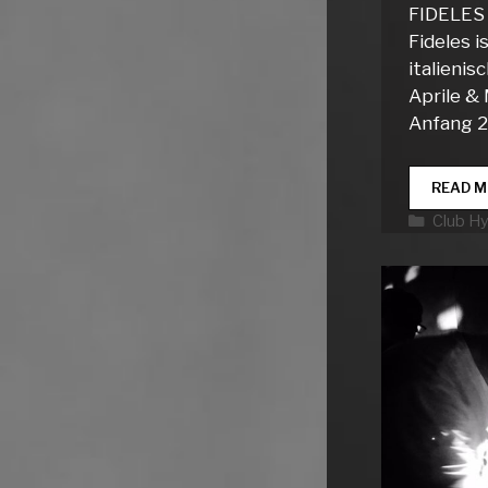
FIDELES
Fideles i
italienis
Aprile & 
Anfang 
READ M
Katego
Club H