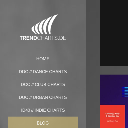
Zum
Inhalt
springen
HOME
DDC // DANCE CHARTS
DCC // CLUB CHARTS
DUC // URBAN CHARTS
ID40 // INDIE CHARTS
BLOG