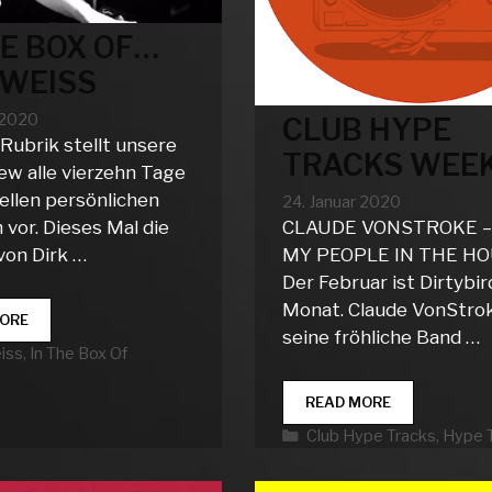
HE BOX OF…
 WEISS
 2020
CLUB HYPE
 Rubrik stellt unsere
TRACKS WEEK
ew alle vierzehn Tage
ellen persönlichen
24. Januar 2020
 vor. Dieses Mal die
CLAUDE VONSTROKE –
von Dirk …
MY PEOPLE IN THE H
Der Februar ist Dirtybir
Monat. Claude VonStro
IN
ORE
seine fröhliche Band …
THE
rien
iss
,
In The Box Of
BOX
OF…
CLUB
DIRK
READ MORE
HYPE
WEISS
Kategorien
Club Hype Tracks
,
Hype 
TRACKS
WEEK
04