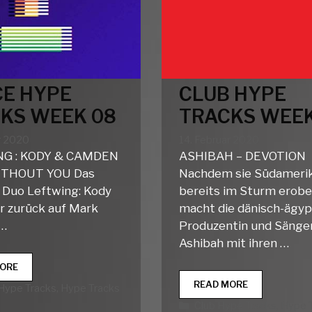
E HYPE
CLUB HYPE
KS WEEK 08
TRACKS WEEK
r 2020
14. Februar 2020
G : KODY & CAMDEN
ASHIBAH – DEVOTION
ITHOUT YOU Das
Nachdem sie Südameri
e Duo Leftwing: Kody
bereits im Sturm erober
er zurück auf Mark
macht die dänisch-ägyp
 …
Produzentin und Sänge
Ashibah mit ihren …
DANCE
ORE
HYPE
CLUB
READ MORE
rien
Hype Tracks
,
Hype Tracks
TRACKS
HYPE
Kategorien
Club Hype Tracks
,
Hype 
WEEK
TRACKS