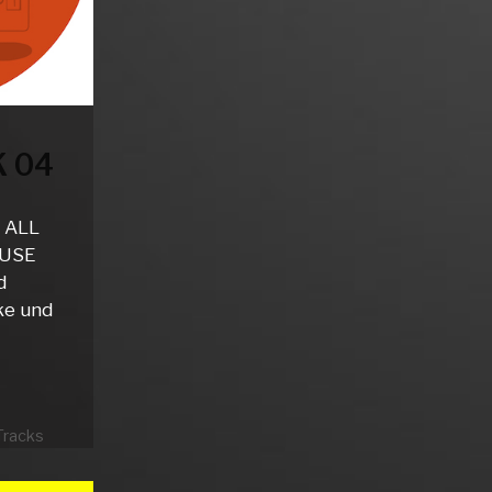
 04
 ALL
OUSE
d
ke und
Tracks