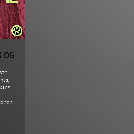
 06
ste
nts,
ektes
ionen.