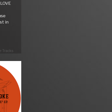
 LOVE
use
st in
 Tracks