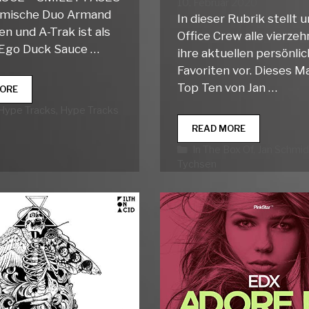
10. Februar 2020
amische Duo Armand
In dieser Rubrik stellt 
n und A-Trak ist als
Office Crew alle vierze
r Ego Duck Sauce …
ihre aktuellen persönli
Favoriten vor. Dieses Ma
Top Ten von Jan …
DANCE
ORE
HYPE
rien
Hype Tracks
,
Hype Tracks
TRACKS
IN
WEEK
READ MORE
THE
07
Kategorien
In The Box Of
,
Jan Schmid
BOX
Tychsen
OF…
JAN
SCHMIDT-
TYCHSEN