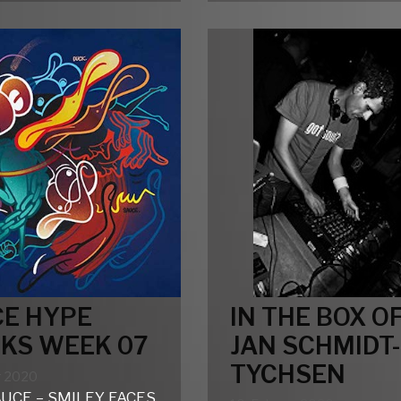
08
WEEK
07
IN THE BOX O
E HYPE
JAN SCHMIDT-
KS WEEK 07
TYCHSEN
r 2020
UCE – SMILEY FACES