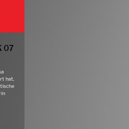
 07
ka
t hat,
tische
rin
Tracks