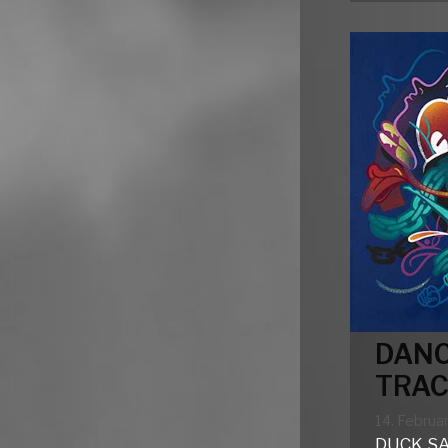
DANC
TRAC
14. Februa
DUCK SA