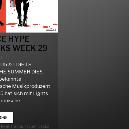
E HYPE
KS WEEK 29
21
5 & LIGHTS –
HE SUMMER DIES
tbekannte
ische Musikproduzent
 hat sich mit Lights
hymnische …
DANCE
ORE
HYPE
rien
Hype Tracks
,
Hype Tracks
TRACKS