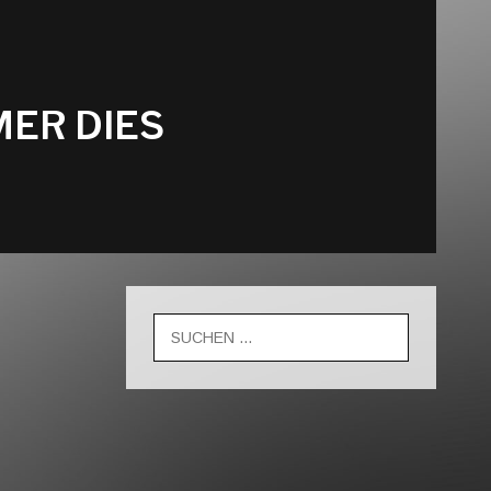
ER DIES
Suche
nach: