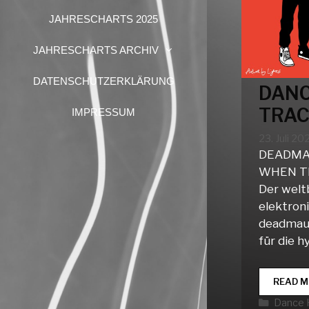
JAHRESCHARTS 2025
JAHRESCHARTS ARCHIV
DATENSCHUTZERKLÄRUNG
DANC
TRAC
IMPRESSUM
23. Juli 20
DEADMAU
WHEN T
Der wel
elektron
deadmau5
für die 
READ M
Katego
Dance 