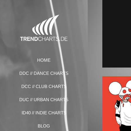
Zum
Inhalt
springen
HOME
DDC // DANCE CHARTS
DCC // CLUB CHARTS
DUC // URBAN CHARTS
ID40 // INDIE CHARTS
BLOG