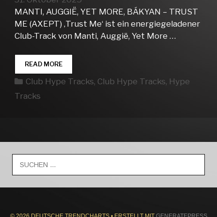
MANTI, AUGGIË, YET MORE, BÁKYAN – TRUST
ME (AXEPT) ‚Trust Me‘ ist ein energiegeladener
Club-Track von Manti, Auggië, Yet More …
CLUB
READ MORE
HYPE
Kategorien
Club Hype Tracks
,
Club Hype Tracks
,
Hype
TRACKS
WEEK
Tracks
44
Suche
nach:
© 2026 DEUTSCHE TRENDCHARTS
• ERSTELLT MIT
GENERATEPRESS