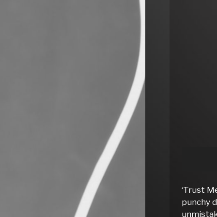
‘Trust Me
punchy d
unmistak