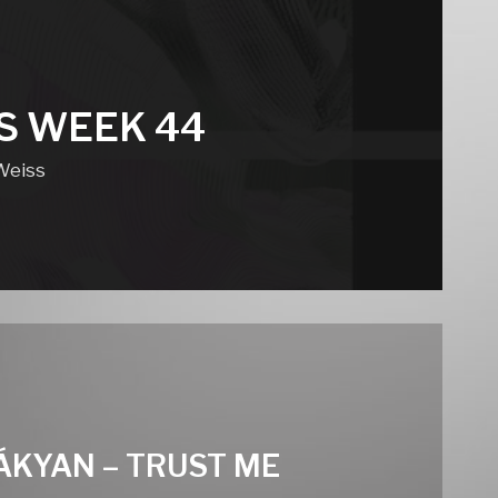
S WEEK 44
Weiss
BÁKYAN – TRUST ME