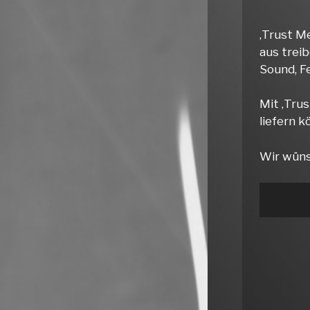
‚Trust Me
aus trei
Sound, F
Mit ‚Tru
liefern k
Wir wüns