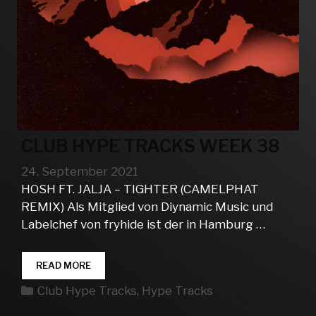
CLUB HYPE TRACKS WEEK 38
24. September 2021
HOSH FT. JALJA – TIGHTER (CAMELPHAT
REMIX) Als Mitglied von Diynamic Music und
Labelchef von fryhide ist der in Hamburg …
CLUB
READ MORE
HYPE
Kategorien
Club Hype Tracks
,
Hype Tracks
TRACKS
WEEK