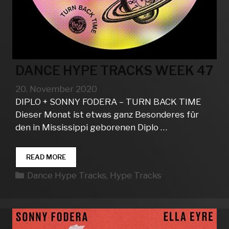
DANCE HYPE TRACKS WEEK 47
20. November 2020
DIPLO + SONNY FODERA – TURN BACK TIME
Dieser Monat ist etwas ganz Besonderes für
den in Mississippi geborenen Diplo …
DANCE
READ MORE
HYPE
Kategorien
Dance Hype Tracks
,
Hype Tracks
TRACKS
WEEK
47