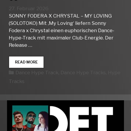
27. Februar 2026
SONNY FODERA X CHRYSTAL – MY LOVING
(SOLOTOKO) Mit ‚My Loving‘ liefern Sonny
Fodera x Chrystal einen euphorischen Dance-
Hype-Track mit maximaler Club-Energie. Der
Release …
DANCE
READ MORE
HYPE
Kategorien
Dance Hype Track
,
Dance Hype Tracks
,
Hype
TRACKS
WEEK
Tracks
09