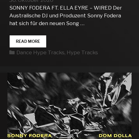
SONNY FODERA FT. ELLA EYRE – WIRED Der
Australische DJ und Produzent Sonny Fodera
hat sich für den neuen Song …
DANCE
READ MORE
HYPE
Kategorien
Dance Hype Tracks
,
Hype Tracks
TRACKS
WEEK
44