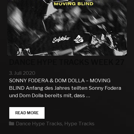
DANCE HYPE TRACKS WEEK 27
3. Juli 2020
SONNY FODERA & DOM DOLLA – MOVING
BLIND Anfang des Jahres teilten Sonny Fodera
und Dom Dolla bereits mit, dass …
DANCE
READ MORE
HYPE
Kategorien
Dance Hype Tracks
,
Hype Tracks
TRACKS
WEEK