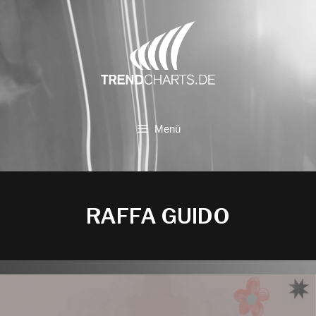
Zum
Inhalt
springen
Menü
RAFFA GUIDO