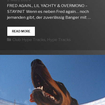
FRED AGAIN.., LIL YACHTY & OVERMONO –
STAYINIT Wenn es neben Fred again… noch
jemanden gibt, der zuverlässig Banger mit …
CLUB
READ MORE
HYPE
Kategorien
Club Hype Tracks
,
Hype Tracks
TRACKS
WEEK
10