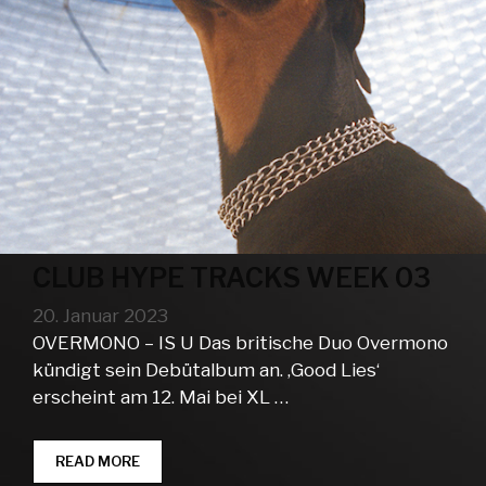
CLUB HYPE TRACKS WEEK 03
20. Januar 2023
OVERMONO – IS U Das britische Duo Overmono
kündigt sein Debütalbum an. ‚Good Lies‘
erscheint am 12. Mai bei XL …
CLUB
READ MORE
HYPE