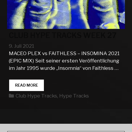
CLUB HYPE TRACKS WEEK 27
9. Juli 2021
MACEO PLEX vs FAITHLESS – INSOMINA 2021
(EPIC MIX) Seit seiner ersten Veröffentlichung
im Jahr 1995 wurde „Insomnia“ von Faithless …
CLUB
READ MORE
HYPE
Kategorien
Club Hype Tracks
,
Hype Tracks
TRACKS
WEEK
27