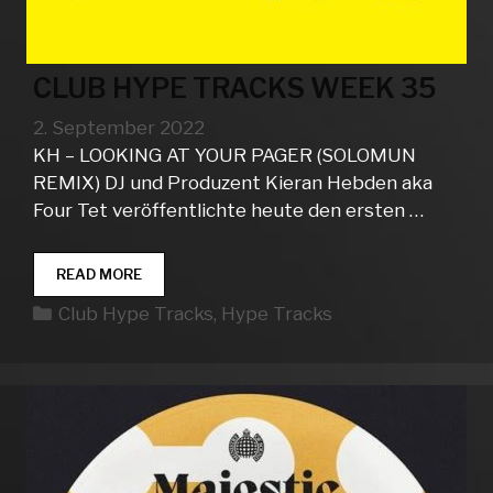
CLUB HYPE TRACKS WEEK 35
2. September 2022
KH – LOOKING AT YOUR PAGER (SOLOMUN
REMIX) DJ und Produzent Kieran Hebden aka
Four Tet veröffentlichte heute den ersten …
CLUB
READ MORE
HYPE
Kategorien
Club Hype Tracks
,
Hype Tracks
TRACKS
WEEK
35