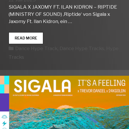
SIGALA X JAXOMY FT. ILAN KIDRON – RIPTIDE
(MINISTRY OF SOUND) ‚Riptide‘ von Sigala x
Jaxomy Ft. Ilan Kidron, ein …
DANCE
READ MORE
HYPE
Kategorien
Dance Hype Track
,
Dance Hype Tracks
,
Hype
TRACKS
WEEK
Tracks
28