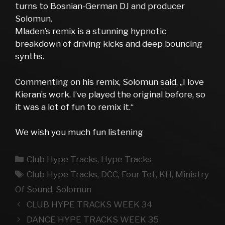
turns to Bosnian-German DJ and producer
Solomun.
Mladen’s remix is a stunning hypnotic
breakdown of driving kicks and deep bouncing
synths.
Commenting on his remix, Solomun said, „I love
Kieran’s work. I’ve played the original before, so
it was a lot of fun to remix it.“
We wish you much fun listening
Kategorien
Club Hype Tracks
,
Hype Tracks
Schlagwörter
Club Hype Tracks
,
DCC
,
Four Tet
,
KH
,
Ministry
Of Sound
,
Solomun
CLUB HYPE TRACKS WEEK 34
DANCE HYPE TRACKS WEEK 35