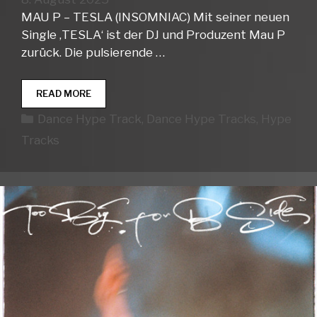
MAU P – TESLA (INSOMNIAC) Mit seiner neuen
Single ‚TESLA‘ ist der DJ und Produzent Mau P
zurück. Die pulsierende …
DANCE
READ MORE
HYPE
Kategorien
Dance Hype Track
,
Dance Hype Tracks
,
Hype
TRACKS
WEEK
Tracks
32