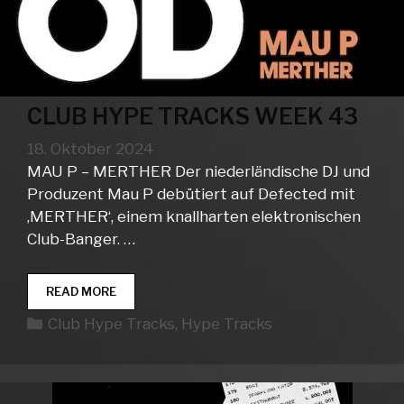
CLUB HYPE TRACKS WEEK 43
18. Oktober 2024
MAU P – MERTHER Der niederländische DJ und
Produzent Mau P debütiert auf Defected mit
‚MERTHER‘, einem knallharten elektronischen
Club-Banger. …
CLUB
READ MORE
HYPE
Kategorien
Club Hype Tracks
,
Hype Tracks
TRACKS
WEEK
43