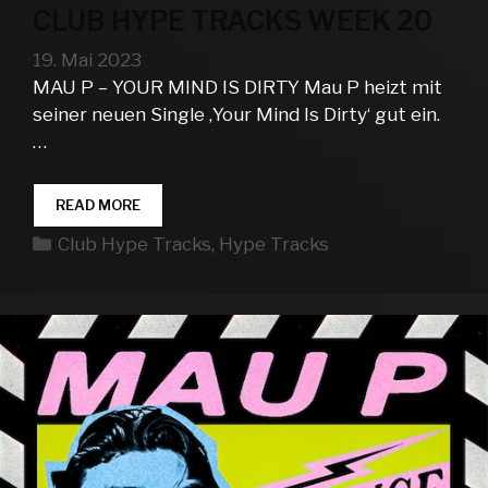
CLUB HYPE TRACKS WEEK 20
19. Mai 2023
MAU P – YOUR MIND IS DIRTY Mau P heizt mit
seiner neuen Single ‚Your Mind Is Dirty‘ gut ein.
…
CLUB
READ MORE
HYPE
Kategorien
Club Hype Tracks
,
Hype Tracks
TRACKS
WEEK
20