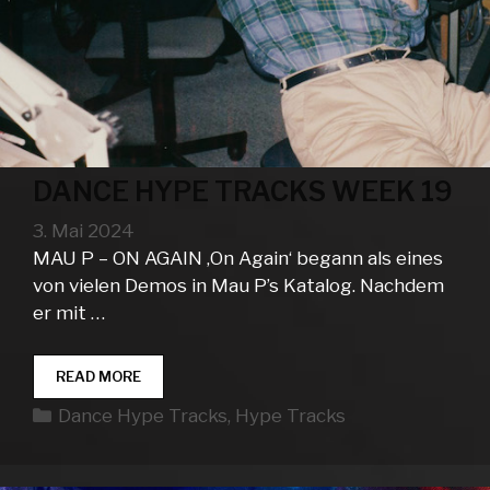
DANCE HYPE TRACKS WEEK 19
3. Mai 2024
MAU P – ON AGAIN ‚On Again‘ begann als eines
von vielen Demos in Mau P’s Katalog. Nachdem
er mit …
DANCE
READ MORE
HYPE
Kategorien
Dance Hype Tracks
,
Hype Tracks
TRACKS
WEEK
19