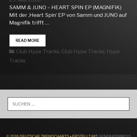
SAMM & JUNO – HEART SPIN EP (MAGNIFIK)
Mit der ‚Heart Spin‘ EP von Samm und JUNO auf
Magnifik trifft …
CLUB
READ MORE
HYPE
Kategorien
Club Hype Tracks
,
Club Hype Tracks
,
Hype
TRACKS
WEEK
Tracks
22
Suche
nach:
© 2026 DEUTSCHE TRENDCHARTS
• ERSTELLT MIT
GENERATEPRESS